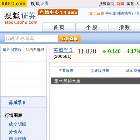
搜狐首页
-
新闻
-
体育
-
S
意见反馈
手机随时随地看行情
首 页
个 股
指 数
首 页
个 股
指 数
11.820
最近浏览股
我的自选股
苏威孚Ｂ
-0.140
-1.17
(200581)
主要股东
流通股股东
基金持
限售股解禁表
苏威孚Ｂ
行情图表
成交明细
分价表
历史行情