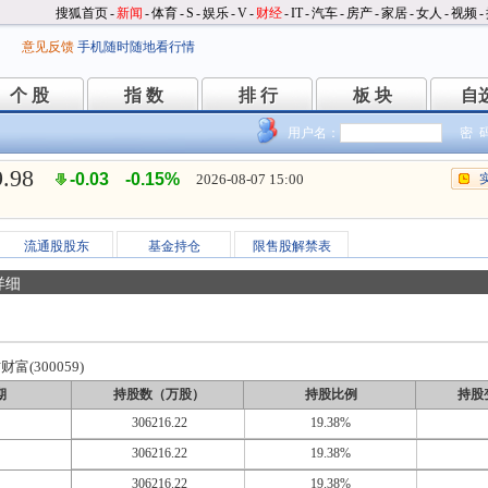
搜狐首页
-
新闻
-
体育
-
S
-
娱乐
-
V
-
财经
-
IT
-
汽车
-
房产
-
家居
-
女人
-
视频
-
意见反馈
手机随时随地看行情
个 股
指 数
排 行
板 块
自
个 股
指 数
排 行
板 块
自
用户名：
密 
9.98
-0.03
-0.15%
2026-08-07 15:00
流通股股东
基金持仓
限售股解禁表
详细
富(300059)
期
持股数（万股）
持股比例
持股
306216.22
19.38%
306216.22
19.38%
306216.22
19.38%