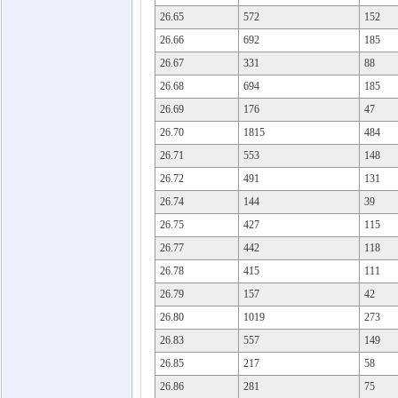
26.65
572
152
26.66
692
185
26.67
331
88
26.68
694
185
26.69
176
47
26.70
1815
484
26.71
553
148
26.72
491
131
26.74
144
39
26.75
427
115
26.77
442
118
26.78
415
111
26.79
157
42
26.80
1019
273
26.83
557
149
26.85
217
58
26.86
281
75