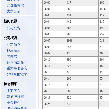
26.00
617
160
龙虎榜数据
26.01
5854
1526
大宗交易
26.03
431
112
新闻资讯
26.04
442
115
公司公告
26.05
763
199
26.06
988
257
公司概况
26.07
1988
518
公司简介
26.08
255
67
股本结构
26.09
176
46
管理层
26.10
399
104
经营情况简介
26.11
723
189
重大事项备忘
26.12
445
116
分红送配记录
26.14
209
55
持仓明细
26.15
118
31
主要股东
26.16
382
100
流通股股东
26.18
326
85
基金持仓
26.25
332
87
限售股解禁表