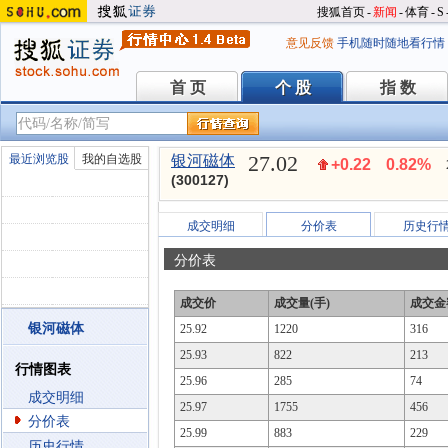
搜狐首页
-
新闻
-
体育
-
S
意见反馈
手机随时随地看行情
首 页
个 股
指 数
首 页
个 股
指 数
27.02
最近浏览股
我的自选股
银河磁体
+0.22
0.82%
(300127)
成交明细
分价表
历史行
分价表
成交价
成交量(手)
成交金
银河磁体
25.92
1220
316
25.93
822
213
行情图表
25.96
285
74
成交明细
25.97
1755
456
分价表
25.99
883
229
历史行情