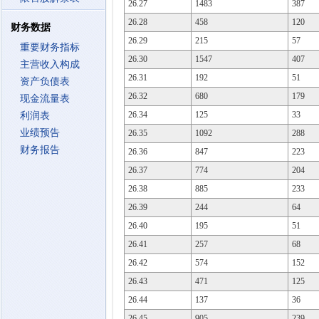
26.27
1483
387
26.28
458
120
财务数据
26.29
215
57
重要财务指标
26.30
1547
407
主营收入构成
26.31
192
51
资产负债表
26.32
680
179
现金流量表
26.34
125
33
利润表
业绩预告
26.35
1092
288
财务报告
26.36
847
223
26.37
774
204
26.38
885
233
26.39
244
64
26.40
195
51
26.41
257
68
26.42
574
152
26.43
471
125
26.44
137
36
26.45
905
239