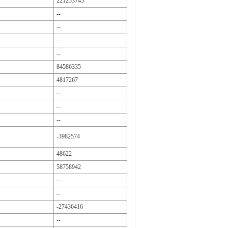
221253745
--
--
--
--
84586335
4817267
--
--
--
-3982574
48622
58758942
--
--
-27436416
--