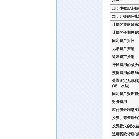
净利润
加：少数股东损
加：计提的坏帐
计提的贷款呆账
计提的长期投资
固定资产折旧
无形资产摊销
递延资产摊销
待摊费用的减少(
预提费用的增加(
处置固定无形和
(减：收益)
固定资产报废损
财务费用
应付债券利息支
投资、筹资活动
投资损失(减收益
递延税款贷项(减