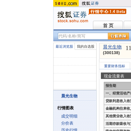
首 页
首 页
1
最近浏览股
我的自选股
晨光生物
(300138)
重要财务指标
现金流量表
报告期
一、经营活动产
晨光生物
贷款利息收入收
行情图表
金融机构往来收
成交明细
其他营业收入收
分价表
活期存款吸收与
历史行情