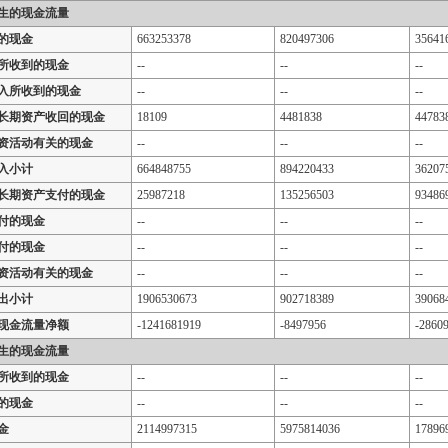
生的现金流量
的现金
663253378
820497306
35641
所收到的现金
--
--
--
入所收到的现金
--
--
--
长期资产收回的现金
18109
4481838
44783
资活动有关的现金
--
--
--
入小计
664848755
894220433
36207
长期资产支付的现金
25987218
135256503
93486
付的现金
--
--
--
付的现金
--
--
--
资活动有关的现金
--
--
--
出小计
1906530673
902718389
39068
现金流量净额
-1241681919
-8497956
-2860
生的现金流量
所收到的现金
--
--
--
的现金
--
--
--
金
2114997315
5975814036
17896