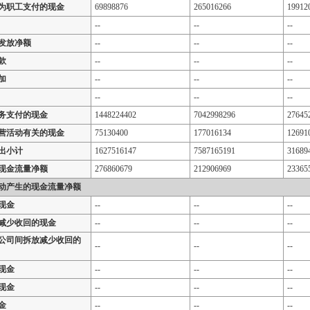
为职工支付的现金
69898876
265016266
19912
--
--
--
发放净额
--
--
--
款
--
--
--
加
--
--
--
--
--
--
务支付的现金
1448224402
7042998296
27645
营活动有关的现金
75130400
177016134
12691
出小计
1627516147
7587165191
31689
现金流量净额
276860679
212906969
23365
动产生的现金流量净额
现金
--
--
--
减少收回的现金
--
--
--
公司间拆放减少收回的
--
--
--
现金
--
--
--
现金
--
--
--
金
--
--
--