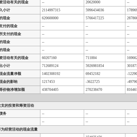
资活动有关的现金
--
20620000
--
入小计
2114997315
5996434036
17896
的现金
620600000
5766417225
28786
支付的现金
--
--
--
所支付的现金
--
--
--
的现金
--
--
--
的现金
--
--
--
资活动有关的现金
60207160
711004
16966
出小计
712689124
5926981854
30187
现金流量净额
1402308192
69452182
-1229
现金的影响
1217453
-3622725
-4979
等价物净增加额
438704405
270238470
81646
收支的投资和筹资活动
债务
--
--
--
--
--
--
节为经营活动的现金流量