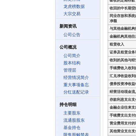
吸收的定期存款
龙虎榜数据
收回的中长期贷
大宗交易
同业存放和系统
净额
新闻资讯
与其他金融机构
公司公告
金融机构其他往
租赁收入
公司概况
证券及租赁业务
公司简介
收到的其他与经
股本结构
手续费收入收到
管理层
汇兑净收益收到
经营情况简介
债券投资净收益
重大事项备忘
经营活动现金流
分红送配记录
存款利息支出支
持仓明细
金融企业往来支
主要股东
手续费支出支付
流通股股东
营业费用支付的
基金持仓
其他营业支出支
限售股解禁表