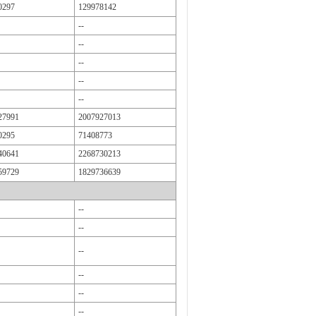
0297
129978142
--
--
--
--
--
27991
2007927013
0295
71408773
40641
2268730213
59729
1829736639
--
--
--
--
--
--