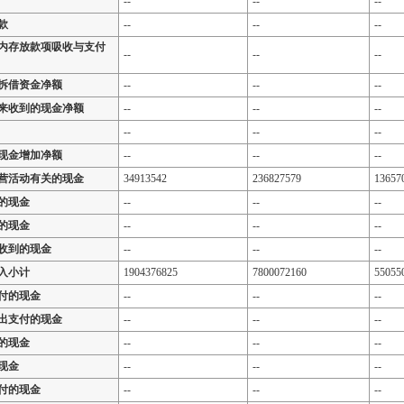
--
--
--
款
--
--
--
内存放款项吸收与支付
--
--
--
拆借资金净额
--
--
--
来收到的现金净额
--
--
--
--
--
--
现金增加净额
--
--
--
营活动有关的现金
34913542
236827579
13657
的现金
--
--
--
的现金
--
--
--
收到的现金
--
--
--
入小计
1904376825
7800072160
55055
付的现金
--
--
--
出支付的现金
--
--
--
的现金
--
--
--
现金
--
--
--
付的现金
--
--
--