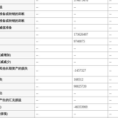
--
374875476
--
益
--
--
--
准备或转销的坏帐
--
--
--
准备或转销的坏帐
--
--
--
减值准备
--
--
--
--
173626497
--
--
9740075
--
--
--
--
减增加)
--
--
--
减减少)
--
--
--
其他长期资产的损失
--
-1457327
--
失
--
168512
--
--
90825720
--
出
--
--
--
产生的汇兑损益
--
--
--
)
--
-46353969
--
借项)
--
--
--