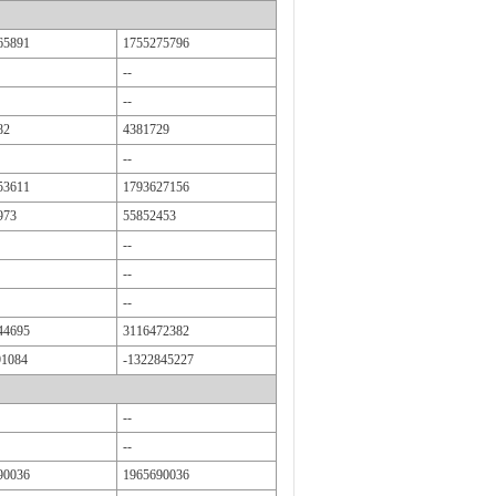
65891
1755275796
--
--
82
4381729
--
53611
1793627156
973
55852453
--
--
--
44695
3116472382
91084
-1322845227
--
--
90036
1965690036