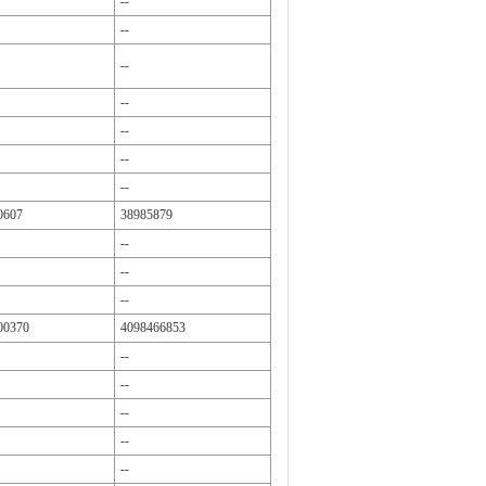
--
--
--
--
--
--
--
0607
38985879
--
--
--
00370
4098466853
--
--
--
--
--