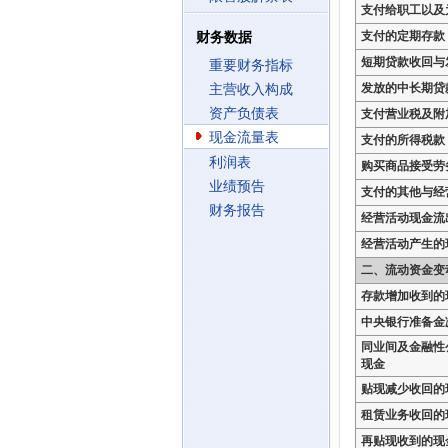
支付给职工以及
支付的定期存款
财务数据
短期贷款收回与
重要财务指标
发放的中长期贷
主营收入构成
资产负债表
支付营业税及附
现金流量表
支付的所得税款
利润表
购买商品接受劳
业绩预告
支付的其他与经
财务报告
经营活动现金流
经营活动产生的
二、流动资金变
存款增加收到的
中央银行准备金
同业间及金融性
现金
贴现减少收回的
租赁业务收回的
再贴现收到的现