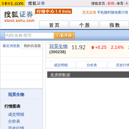
搜狐首页
-
新闻
-
体育
-
S
意见反馈
手机随时随地看行情
首 页
个 股
指 数
首 页
个 股
指 数
11.92
最近浏览股
我的自选股
冠昊生物
+0.25
2.14%
(300238)
成交明细
分价表
历史行
龙虎榜数据
冠昊生物
行情图表
成交明细
分价表
历史行情