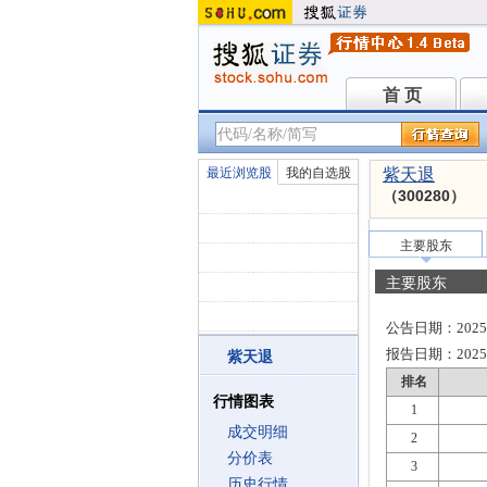
首 页
首 页
最近浏览股
我的自选股
紫天退
（300280）
主要股东
主要股东
公告日期：
2025
报告日期：
2025
紫天退
排名
行情图表
1
成交明细
2
分价表
3
历史行情