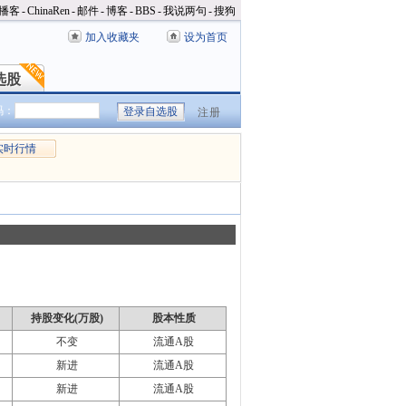
播客
-
ChinaRen
-
邮件
-
博客
-
BBS
-
我说两句
-
搜狗
加入收藏夹
设为首页
选股
选股
码：
注册
实时行情
持股变化(万股)
股本性质
不变
流通A股
新进
流通A股
新进
流通A股