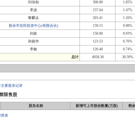
刘传柏
300.00
1.85%
李波
237.64
1.47%
黎麟达
203.41
1.26%
新余市安民投资中心(有限合伙)
159.15
0.98%
刘政
150.00
0.93%
孙丽华
123.53
0.76%
李敏
120.40
0.74%
总计
4958.30
30.59%
年主要股东记录
禁限售股
股东名称
新增可上市股份数量(万股)
剩余
解禁表