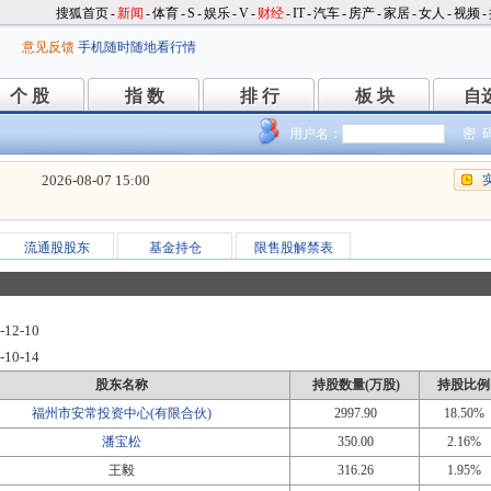
搜狐首页
-
新闻
-
体育
-
S
-
娱乐
-
V
-
财经
-
IT
-
汽车
-
房产
-
家居
-
女人
-
视频
-
意见反馈
手机随时随地看行情
个 股
指 数
排 行
板 块
自
个 股
指 数
排 行
板 块
自
用户名：
密 
2026-08-07 15:00
流通股股东
基金持仓
限售股解禁表
-12-10
-10-14
股东名称
持股数量(万股)
持股比例
福州市安常投资中心(有限合伙)
2997.90
18.50%
潘宝松
350.00
2.16%
王毅
316.26
1.95%