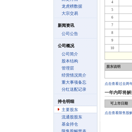
4
龙虎榜数据
5
大宗交易
6
7
新闻资讯
8
公司公告
9
公司概况
10
公司简介
股本结构
股东说明
管理层
经营情况简介
重大事项备忘
点击查看过去两
分红送配记录
一年内即将解
持仓明细
可上市日期
主要股东
点击查看限售股
流通股股东
基金持仓
限售股解禁表