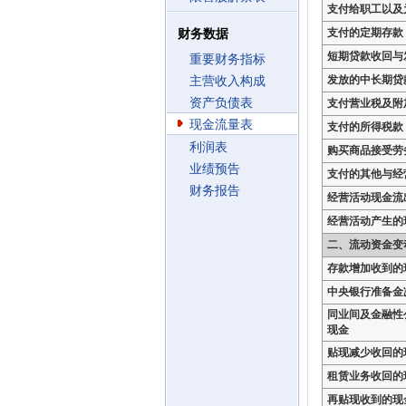
支付给职工以及
支付的定期存款
财务数据
短期贷款收回与
重要财务指标
发放的中长期贷
主营收入构成
资产负债表
支付营业税及附
现金流量表
支付的所得税款
利润表
购买商品接受劳
业绩预告
支付的其他与经
财务报告
经营活动现金流
经营活动产生的
二、流动资金变
存款增加收到的
中央银行准备金
同业间及金融性
现金
贴现减少收回的
租赁业务收回的
再贴现收到的现