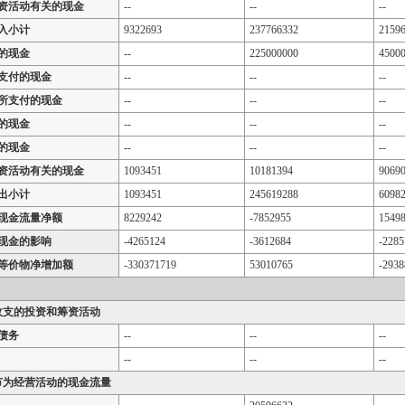
资活动有关的现金
--
--
--
入小计
9322693
237766332
2159
的现金
--
225000000
4500
支付的现金
--
--
--
所支付的现金
--
--
--
的现金
--
--
--
的现金
--
--
--
资活动有关的现金
1093451
10181394
9069
出小计
1093451
245619288
6098
现金流量净额
8229242
-7852955
1549
现金的影响
-4265124
-3612684
-2285
等价物净增加额
-330371719
53010765
-2938
收支的投资和筹资活动
债务
--
--
--
--
--
--
节为经营活动的现金流量