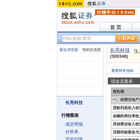
首 页
首 页
9
最近浏览股
我的自选股
长亮科技
(300348)
重要财务指标
现金流量表
报告期
一、经营活动产
长亮科技
贷款利息收入收
行情图表
金融机构往来收
成交明细
其他营业收入收
分价表
活期存款吸收与
历史行情