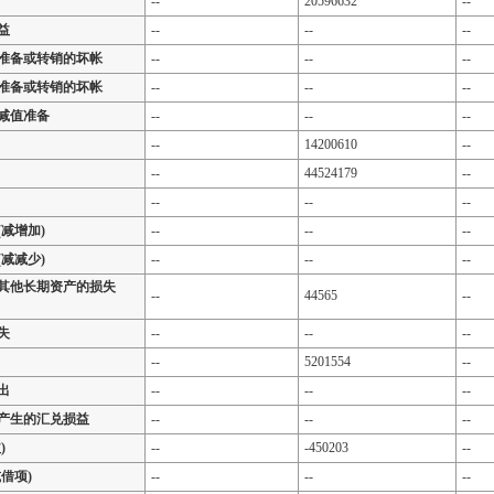
--
20596632
--
益
--
--
--
准备或转销的坏帐
--
--
--
准备或转销的坏帐
--
--
--
减值准备
--
--
--
--
14200610
--
--
44524179
--
--
--
--
减增加)
--
--
--
减减少)
--
--
--
其他长期资产的损失
--
44565
--
失
--
--
--
--
5201554
--
出
--
--
--
产生的汇兑损益
--
--
--
)
--
-450203
--
借项)
--
--
--