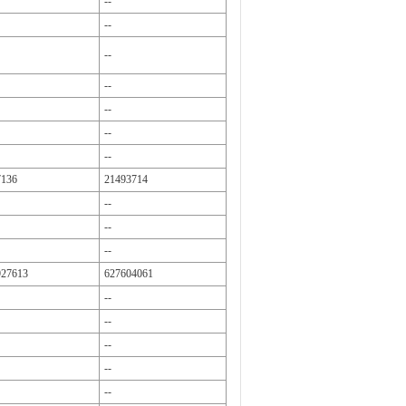
--
--
--
--
--
--
--
7136
21493714
--
--
--
927613
627604061
--
--
--
--
--