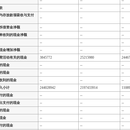
--
--
--
款
--
--
--
内存放款项吸收与支付
--
--
--
拆借资金净额
--
--
--
来收到的现金净额
--
--
--
--
--
--
现金增加净额
--
--
--
营活动有关的现金
3845772
25215980
2446
的现金
--
--
--
的现金
--
--
--
收到的现金
--
--
--
入小计
244028942
2197433914
1108
付的现金
--
--
--
出支付的现金
--
--
--
的现金
--
--
--
现金
--
--
--
付的现金
--
--
--