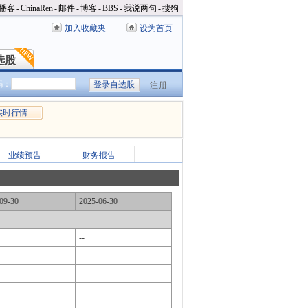
播客
-
ChinaRen
-
邮件
-
博客
-
BBS
-
我说两句
-
搜狗
加入收藏夹
设为首页
选股
选股
码：
注册
实时行情
业绩预告
财务报告
09-30
2025-06-30
--
--
--
--