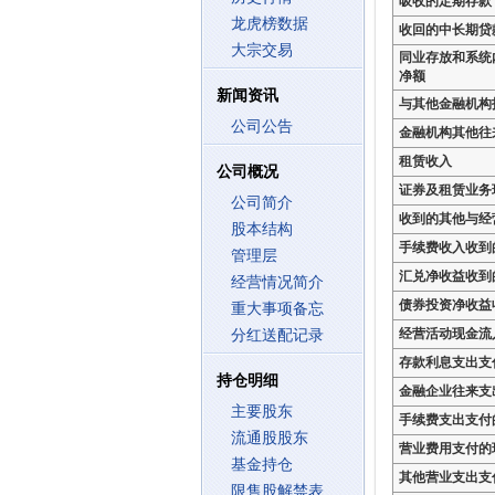
吸收的定期存款
龙虎榜数据
收回的中长期贷
大宗交易
同业存放和系统
净额
新闻资讯
与其他金融机构
公司公告
金融机构其他往
租赁收入
公司概况
证券及租赁业务
公司简介
收到的其他与经
股本结构
手续费收入收到
管理层
汇兑净收益收到
经营情况简介
债券投资净收益
重大事项备忘
经营活动现金流
分红送配记录
存款利息支出支
持仓明细
金融企业往来支
主要股东
手续费支出支付
流通股股东
营业费用支付的
基金持仓
其他营业支出支
限售股解禁表