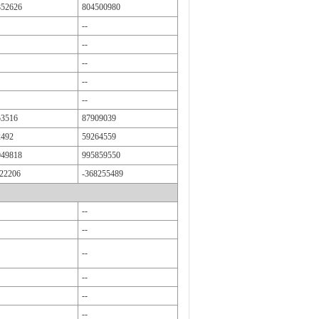
852626
804500980
--
--
--
--
--
53516
87909039
2492
59264559
049818
995859550
22206
-368255489
--
--
--
--
--
--