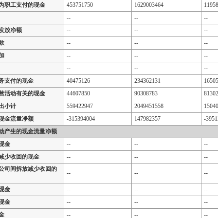
为职工支付的现金
453751750
1629003464
1195
--
--
--
发放净额
--
--
--
款
--
--
--
加
--
--
--
--
--
--
务支付的现金
40475126
234362131
1650
营活动有关的现金
44607850
90308783
8130
出小计
559422947
2049451558
1504
现金流量净额
-315394004
147982357
-3951
动产生的现金流量净额
现金
--
--
--
减少收回的现金
--
--
--
公司间拆放减少收回的
--
--
--
现金
--
--
--
现金
--
--
--
金
--
--
--