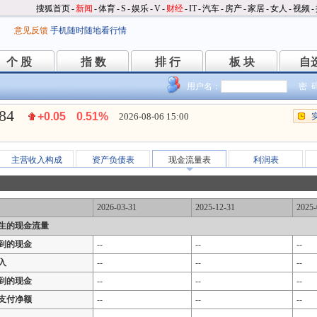
搜狐首页
-
新闻
-
体育
-
S
-
娱乐
-
V
-
财经
-
IT
-
汽车
-
房产
-
家居
-
女人
-
视频
-
意见反馈
手机随时随地看行情
个 股
指 数
排 行
板 块
自
个 股
指 数
排 行
板 块
自
用户名：
密 
.84
+0.05
0.51%
2026-08-06 15:00
主营收入构成
资产负债表
现金流量表
利润表
2026-03-31
2025-12-31
2025-
生的现金流量
到的现金
--
--
--
入
--
--
--
到的现金
--
--
--
支付净额
--
--
--