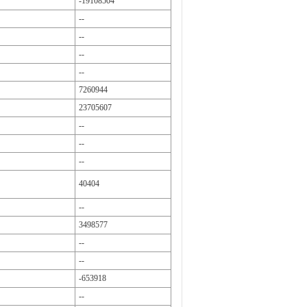
-19108504
--
--
--
--
7260944
23705607
--
--
--
40404
--
3498577
--
--
-653918
--