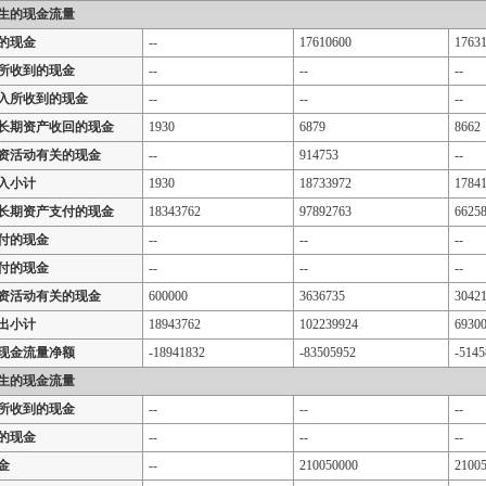
生的现金流量
的现金
--
17610600
1763
所收到的现金
--
--
--
入所收到的现金
--
--
--
长期资产收回的现金
1930
6879
8662
资活动有关的现金
--
914753
--
入小计
1930
18733972
1784
长期资产支付的现金
18343762
97892763
6625
付的现金
--
--
--
付的现金
--
--
--
资活动有关的现金
600000
3636735
3042
出小计
18943762
102239924
6930
现金流量净额
-18941832
-83505952
-5145
生的现金流量
所收到的现金
--
--
--
的现金
--
--
--
金
--
210050000
2100