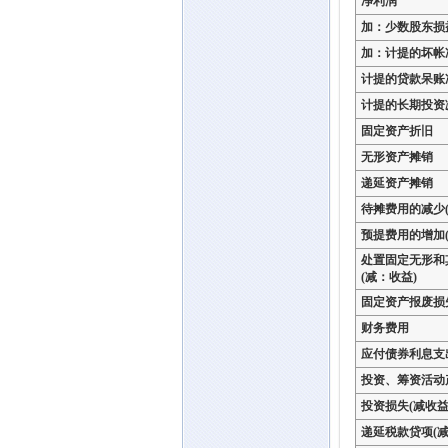
净利润
加：少数股东损
加：计提的坏帐
计提的贷款呆账
计提的长期投资
固定资产折旧
无形资产摊销
递延资产摊销
待摊费用的减少(
预提费用的增加(
处置固定无形和
(减：收益)
固定资产报废损
财务费用
应付债券利息支
投资、筹资活动
投资损失(减收益
递延税款贷项(减