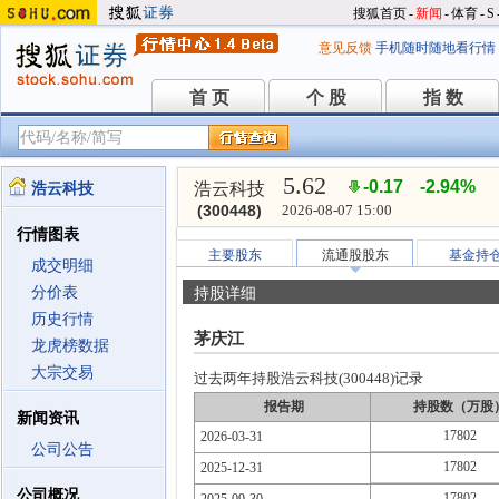
搜狐首页
-
新闻
-
体育
-
S
意见反馈
手机随时随地看行情
首 页
个 股
指 数
首 页
个 股
指 数
5.62
-0.17
-2.94%
浩云科技
浩云科技
(300448)
2026-08-07 15:00
行情图表
主要股东
流通股股东
基金持
成交明细
分价表
持股详细
历史行情
茅庆江
龙虎榜数据
大宗交易
过去两年持股浩云科技(300448)记录
报告期
持股数（万股
新闻资讯
17802
2026-03-31
公司公告
17802
2025-12-31
公司概况
17802