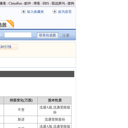
播客
-
ChinaRen
-
邮件
-
博客
-
BBS
-
我说两句
-
搜狗
加入收藏夹
设为首页
选股
选股
码：
注册
实时行情
持股变化(万股)
股本性质
流通A股,流通受限股
不变
份
新进
流通受限股份
流通A股,流通受限股