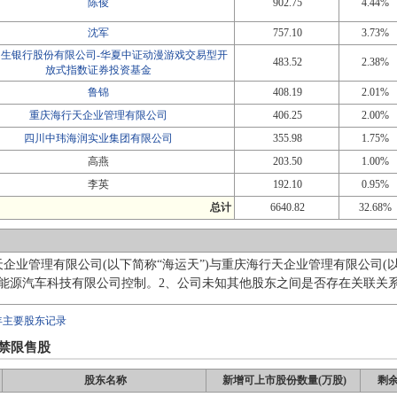
陈俊
902.75
4.44%
沈军
757.10
3.73%
民生银行股份有限公司-华夏中证动漫游戏交易型开
483.52
2.38%
放式指数证券投资基金
鲁锦
408.19
2.01%
重庆海行天企业管理有限公司
406.25
2.00%
四川中玮海润实业集团有限公司
355.98
1.75%
高燕
203.50
1.00%
李英
192.10
0.95%
总计
6640.82
32.68%
天企业管理有限公司(以下简称“海运天”)与重庆海行天企业管理有限公司(以
能源汽车科技有限公司控制。2、公司未知其他股东之间是否存在关联关系
年主要股东记录
禁限售股
股东名称
新增可上市股份数量(万股)
剩余