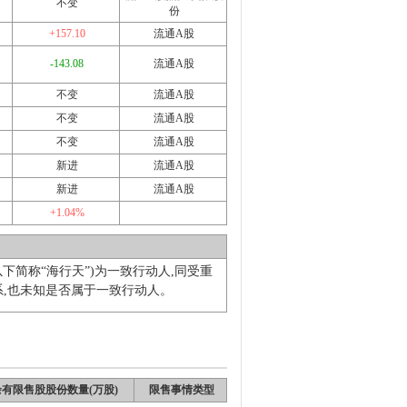
不变
份
+157.10
流通A股
-143.08
流通A股
不变
流通A股
不变
流通A股
不变
流通A股
新进
流通A股
新进
流通A股
+1.04%
下简称“海行天”)为一致行动人,同受重
,也未知是否属于一致行动人。
有限售股股份数量(万股)
限售事情类型