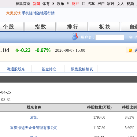
搜狐首页
-
新闻
-
体育
-
S
-
娱乐
-
V
-
财经
-
IT
-
汽车
-
房产
-
家居
-
女人
-
视频
-
意见反馈
手机随时随地看行情
个 股
指 数
排 行
板 块
自
个 股
指 数
排 行
板 块
自
用户名：
密 
4.04
-0.23
-0.67%
2026-08-07 15:00
流通股股东
基金持仓
限售股解禁表
-04-25
-03-31
股东名称
持股数量(万股)
持股比例
袁旭
1793.60
8.83%
重庆海运天企业管理有限公司
1137.80
5.60%