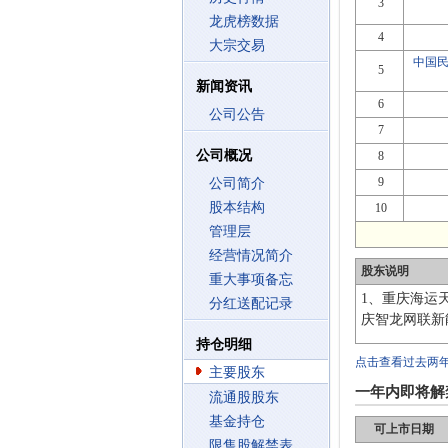
3
龙虎榜数据
4
大宗交易
中国
5
新闻资讯
6
公司公告
7
公司概况
8
9
公司简介
股本结构
10
管理层
经营情况简介
股东说明
重大事项备忘
1、重庆海运
分红送配记录
庆智龙网联新
持仓明细
点击查看过去两
主要股东
一年内即将解
流通股股东
基金持仓
可上市日期
限售股解禁表