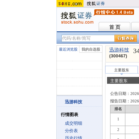
首 页
首 页
3
最近浏览股
我的自选股
迅游科技
(300467)
主要股东
主要股东
公告日期：
2026
报告日期：
2026
迅游科技
排名
行情图表
1
成交明细
2
分价表
历史行情