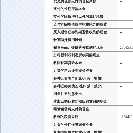
代兑付证券支付的现金净额
--
支付的长期存款本金
--
支付的除所得税以外的其他税费
--
支付的除增值税所得税以外的税费
--
买入返售证券到期返售收到的现金
--
长期待摊费用摊销
--
销售商品、提供劳务收到的现金
2786563
分得股利或利润所收到的现金
--
收回长期贷款本金
--
计提的自营证券跌价准备
--
各种证券资产的减少(减：增加)
--
各种证券负债的增加(减：减少)
--
同业往来利息支出
--
卖出回购证券到期回购支付的现金
--
经营租赁所支付的现金
--
收到的税费返还
1180413
计提的长期投资减值准备
--
长期债权投资的减少(减：增加)
--