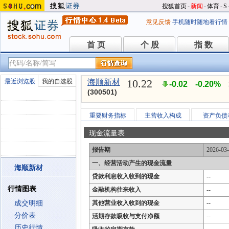
搜狐首页
-
新闻
-
体育
-
S
意见反馈
手机随时随地看行情
首 页
个 股
指 数
首 页
个 股
指 数
10.22
最近浏览股
我的自选股
海顺新材
-0.02
-0.20%
(300501)
重要财务指标
主营收入构成
资产负债
现金流量表
报告期
2026-03
一、经营活动产生的现金流量
海顺新材
贷款利息收入收到的现金
--
行情图表
金融机构往来收入
--
成交明细
其他营业收入收到的现金
--
分价表
活期存款吸收与支付净额
--
历史行情