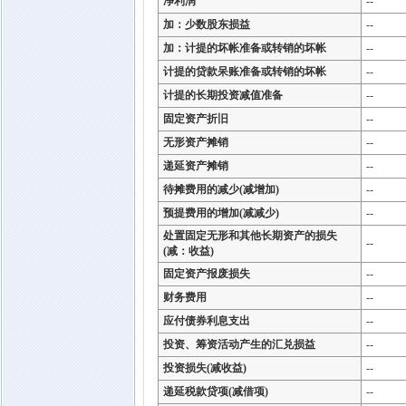
净利润
--
加：少数股东损益
--
加：计提的坏帐准备或转销的坏帐
--
计提的贷款呆账准备或转销的坏帐
--
计提的长期投资减值准备
--
固定资产折旧
--
无形资产摊销
--
递延资产摊销
--
待摊费用的减少(减增加)
--
预提费用的增加(减减少)
--
处置固定无形和其他长期资产的损失
--
(减：收益)
固定资产报废损失
--
财务费用
--
应付债券利息支出
--
投资、筹资活动产生的汇兑损益
--
投资损失(减收益)
--
递延税款贷项(减借项)
--