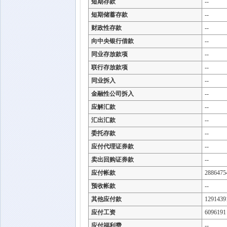
短期存款
--
短期储蓄存款
--
财政性存款
--
向中央银行借款
--
同业存放款项
--
联行存放款项
--
同业拆入
--
金融性公司拆入
--
应解汇款
--
汇出汇款
--
委托存款
--
应付代理证券款
--
卖出回购证券款
--
应付帐款
2886475
预收帐款
--
其他应付款
1291439
应付工资
6096191
应付福利费
--