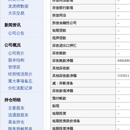
存放同业款项
--
龙虎榜数据
存放联行款项
--
大宗交易
拆放同业
--
拆放金融性公司
--
新闻资讯
短期贷款
--
公司公告
抵押贷款
--
公司概况
应收进出口押汇
--
公司简介
应收账款
--
股本结构
应收账款净额
4466400
管理层
其他应收款
--
经营情况简介
其他应收款净额
5183611
重大事项备忘
减：坏帐准备
--
分红送配记录
应收款项净额
--
预付帐款
--
持仓明细
贴现
--
主要股东
短期投资
--
流通股股东
短期投资跌价准备
--
基金持仓
短期投资净额
--
限售股解禁表