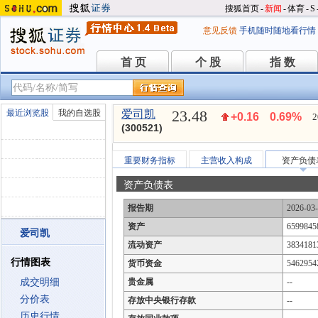
搜狐首页
-
新闻
-
体育
-
S
意见反馈
手机随时随地看行情
首 页
个 股
指 数
首 页
个 股
指 数
23.48
最近浏览股
我的自选股
爱司凯
+0.16
0.69%
2
(300521)
重要财务指标
主营收入构成
资产负债
资产负债表
报告期
2026-03
资产
6599845
爱司凯
流动资产
3834181
行情图表
货币资金
5462954
成交明细
贵金属
--
分价表
存放中央银行存款
--
历史行情