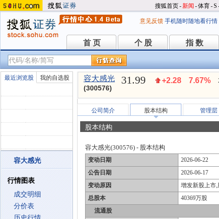
搜狐首页
-
新闻
-
体育
-
S
意见反馈
手机随时随地看行情
首 页
个 股
指 数
首 页
个 股
指 数
31.99
最近浏览股
我的自选股
容大感光
+2.28
7.67%
(300576)
公司简介
股本结构
管理层
股本结构
容大感光(300576) - 股本结构
变动日期
2026-06-22
容大感光
公告日期
2026-06-17
行情图表
变动原因
增发新股上市
成交明细
总股本
40369万股
分价表
流通股
历史行情