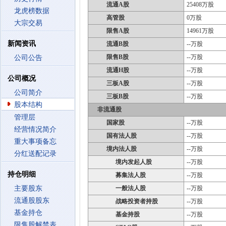
流通A股
25408万股
龙虎榜数据
高管股
0万股
大宗交易
限售A股
14961万股
新闻资讯
流通B股
--万股
限售B股
--万股
公司公告
流通H股
--万股
公司概况
三板A股
--万股
公司简介
三板B股
--万股
股本结构
非流通股
管理层
国家股
--万股
经营情况简介
国有法人股
--万股
重大事项备忘
境内法人股
--万股
分红送配记录
境内发起人股
--万股
持仓明细
募集法人股
--万股
主要股东
一般法人股
--万股
流通股股东
战略投资者持股
--万股
基金持仓
基金持股
--万股
限售股解禁表