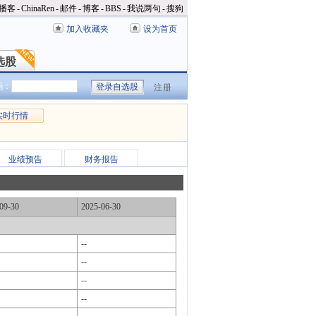
播客
-
ChinaRen
-
邮件
-
博客
-
BBS
-
我说两句
-
搜狗
加入收藏夹
设为首页
选股
选股
码：
注册
实时行情
业绩预告
财务报告
09-30
2025-06-30
--
--
--
--