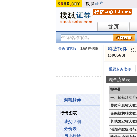
首 页
首 页
9
最近浏览股
我的自选股
科蓝软件
(300663)
重要财务指标
现金流量表
报告期
一、经营活动产
科蓝软件
贷款利息收入收
行情图表
金融机构往来收
成交明细
其他营业收入收
分价表
活期存款吸收与
历史行情