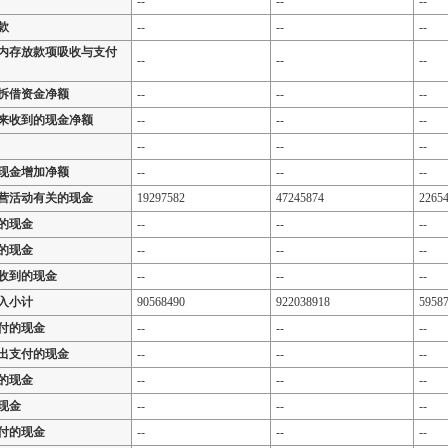
--
--
--
款
--
--
--
内存放款项吸收与支付
--
--
--
拆借资金净额
--
--
--
来收到的现金净额
--
--
--
--
--
--
现金增加净额
--
--
--
营活动有关的现金
19297582
47245874
2265
的现金
--
--
--
的现金
--
--
--
收到的现金
--
--
--
入小计
90568490
922038918
5958
付的现金
--
--
--
出支付的现金
--
--
--
的现金
--
--
--
现金
--
--
--
付的现金
--
--
--