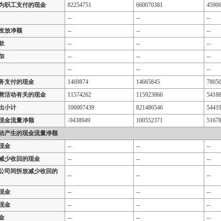
为职工支付的现金
82254751
660070381
4590
--
--
--
发放净额
--
--
--
款
--
--
--
加
--
--
--
--
--
--
务支付的现金
1469874
14665845
7805
营活动有关的现金
11574262
115923866
5418
出小计
100007439
821486546
5441
现金流量净额
-9438949
100552371
5167
动产生的现金流量净额
现金
--
--
--
减少收回的现金
--
--
--
公司间拆放减少收回的
--
--
--
现金
--
--
--
现金
--
--
--
金
--
--
--