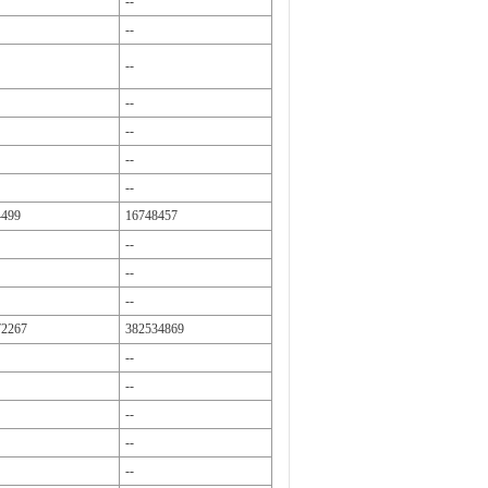
--
--
--
--
--
--
--
4499
16748457
--
--
--
72267
382534869
--
--
--
--
--