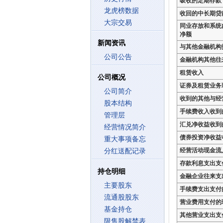
吸收的定期存款
龙虎榜数据
收回的中长期贷
大宗交易
同业存放和系统
净额
新闻资讯
与其他金融机构
公司公告
金融机构其他往
租赁收入
公司概况
证券及租赁业务
公司简介
收到的其他与经
股本结构
手续费收入收到
管理层
汇兑净收益收到
经营情况简介
债券投资净收益
重大事项备忘
经营活动现金流
分红送配记录
存款利息支出支
持仓明细
金融企业往来支
主要股东
手续费支出支付
流通股股东
营业费用支付的
基金持仓
其他营业支出支
限售股解禁表