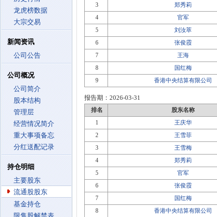
3
郑秀莉
龙虎榜数据
4
官军
大宗交易
5
刘汝萃
新闻资讯
6
张俊霞
公司公告
7
王海
8
国红梅
公司概况
9
香港中央结算有限公司
公司简介
报告期：
2026-03-31
股本结构
排名
股东名称
管理层
1
王庆华
经营情况简介
重大事项备忘
2
王雪菲
分红送配记录
3
王雪梅
4
郑秀莉
持仓明细
5
官军
主要股东
6
张俊霞
流通股股东
7
国红梅
基金持仓
8
香港中央结算有限公司
限售股解禁表