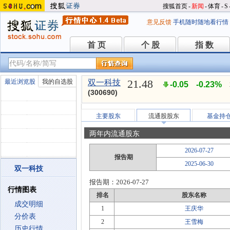
搜狐首页
-
新闻
-
体育
-
S
意见反馈
手机随时随地看行情
首 页
个 股
指 数
首 页
个 股
指 数
21.48
最近浏览股
我的自选股
双一科技
-0.05
-0.23%
(300690)
主要股东
流通股股东
基金持
两年内流通股东
2026-07-27
报告期
2025-06-30
双一科技
报告期：
2026-07-27
行情图表
排名
股东名称
成交明细
1
王庆华
分价表
2
王雪梅
历史行情