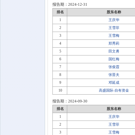
报告期：
2024-12-31
排名
股东名称
1
王庆华
2
王雪菲
3
王雪梅
4
郑秀莉
5
田文勇
6
国红梅
7
张俊霞
8
张晋夫
9
邓延成
10
高盛国际-自有资金
报告期：
2024-09-30
排名
股东名称
1
王庆华
2
王雪菲
3
王雪梅