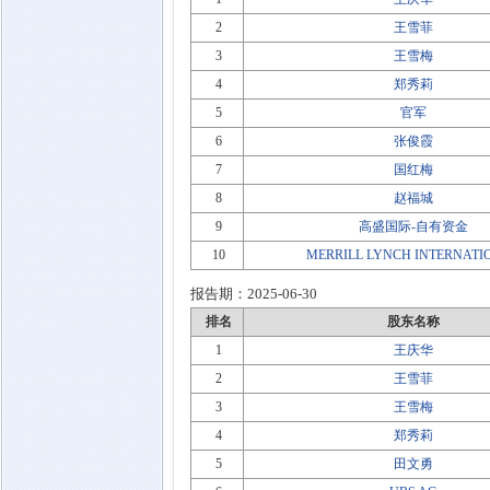
2
王雪菲
3
王雪梅
4
郑秀莉
5
官军
6
张俊霞
7
国红梅
8
赵福城
9
高盛国际-自有资金
10
MERRILL LYNCH INTERNATI
报告期：
2025-06-30
排名
股东名称
1
王庆华
2
王雪菲
3
王雪梅
4
郑秀莉
5
田文勇