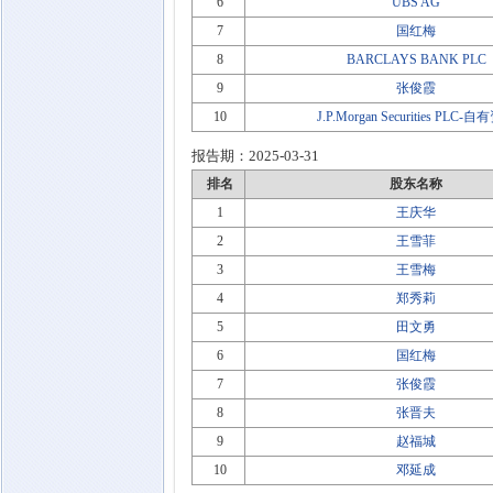
6
UBS AG
7
国红梅
8
BARCLAYS BANK PLC
9
张俊霞
10
J.P.Morgan Securities PLC-
报告期：
2025-03-31
排名
股东名称
1
王庆华
2
王雪菲
3
王雪梅
4
郑秀莉
5
田文勇
6
国红梅
7
张俊霞
8
张晋夫
9
赵福城
10
邓延成