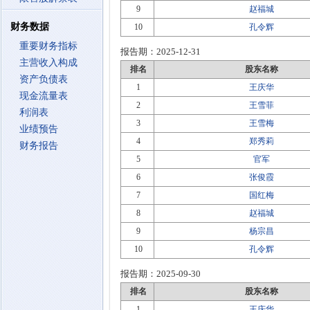
9
赵福城
财务数据
10
孔令辉
重要财务指标
报告期：
2025-12-31
主营收入构成
排名
股东名称
资产负债表
1
王庆华
现金流量表
2
王雪菲
利润表
3
王雪梅
业绩预告
4
郑秀莉
财务报告
5
官军
6
张俊霞
7
国红梅
8
赵福城
9
杨宗昌
10
孔令辉
报告期：
2025-09-30
排名
股东名称
1
王庆华