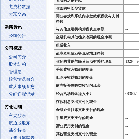
吸收的定期存款
--
龙虎榜数据
收回的中长期贷款
--
大宗交易
同业存放和系统内存放款项吸收与支付
--
净额
新闻资讯
与其他金融机构拆借资金净额
--
公司公告
金融机构其他往来收到的现金净额
--
租赁收入
--
公司概况
证券及租赁业务现金增加净额
--
公司简介
收到的其他与经营活动有关的现金
1329449
股本结构
手续费收入收到的现金
--
管理层
汇兑净收益收到的现金
--
经营情况简介
债券投资净收益收到的现金
--
重大事项备忘
经营活动现金流入小计
6030676
分红送配记录
存款利息支出支付的现金
--
持仓明细
金融企业往来支出支付的现金
--
主要股东
手续费支出支付的现金
--
流通股股东
营业费用支付的现金
--
基金持仓
其他营业支出支付的现金
--
限售股解禁表