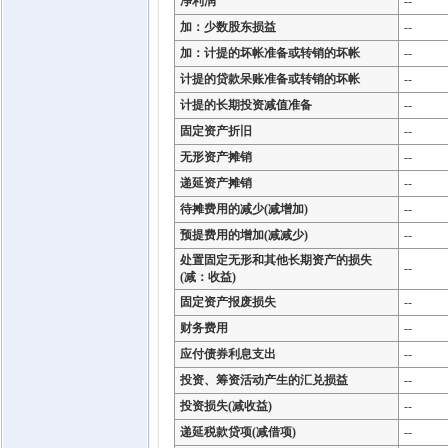
净利润
--
加：少数股东损益
--
加：计提的坏帐准备或转销的坏帐
--
计提的贷款呆账准备或转销的坏帐
--
计提的长期投资减值准备
--
固定资产折旧
--
无形资产摊销
--
递延资产摊销
--
待摊费用的减少(减增加)
--
预提费用的增加(减减少)
--
处置固定无形和其他长期资产的损失
--
(减：收益)
固定资产报废损失
--
财务费用
--
应付债券利息支出
--
投资、筹资活动产生的汇兑损益
--
投资损失(减收益)
--
递延税款贷项(减借项)
--