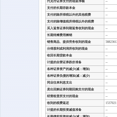
代兑付证券支付的现金净额
--
支付的长期存款本金
--
支付的除所得税以外的其他税费
--
支付的除增值税所得税以外的税费
--
买入返售证券到期返售收到的现金
--
长期待摊费用摊销
--
销售商品、提供劳务收到的现金
5882361
分得股利或利润所收到的现金
--
收回长期贷款本金
--
计提的自营证券跌价准备
--
各种证券资产的减少(减：增加)
--
各种证券负债的增加(减：减少)
--
同业往来利息支出
--
卖出回购证券到期回购支付的现金
--
经营租赁所支付的现金
--
收到的税费返还
1537021
计提的长期投资减值准备
--
长期债权投资的减少(减：增加)
--