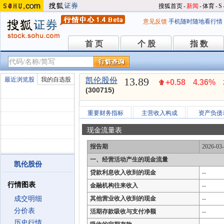
搜狐首页
-
新闻
-
体育
-
S
意见反馈
手机随时随地看行情
首 页
个 股
指 数
首 页
个 股
指 数
13.89
最近浏览股
我的自选股
凯伦股份
+0.58
4.36%
(300715)
重要财务指标
主营收入构成
资产负债
现金流量表
报告期
2026-03
一、经营活动产生的现金流量
凯伦股份
贷款利息收入收到的现金
--
行情图表
金融机构往来收入
--
成交明细
其他营业收入收到的现金
--
分价表
活期存款吸收与支付净额
--
历史行情