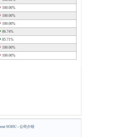
100.00%
100.00%
100.00%
86.74%
85.71%
100.00%
100.00%
out SOHU
-
公司介绍