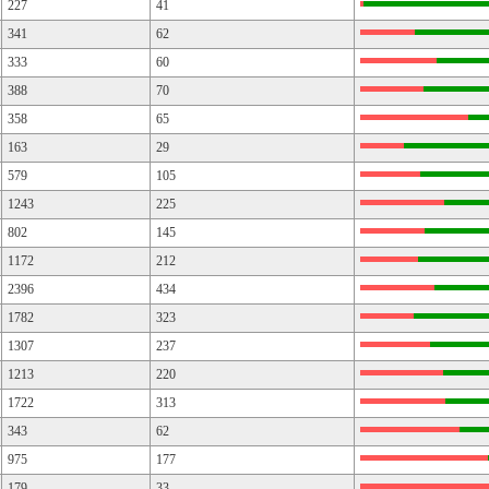
227
41
341
62
333
60
388
70
358
65
163
29
579
105
1243
225
802
145
1172
212
2396
434
1782
323
1307
237
1213
220
1722
313
343
62
975
177
179
33