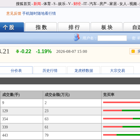
搜狐首页
-
新闻
-
体育
-
S
-
娱乐
-
V
-
财经
-
IT
-
汽车
-
房产
-
家居
-
女人
-
视频
-
意见反馈
手机随时随地看行情
个 股
指 数
排 行
板 块
自
个 股
指 数
排 行
板 块
自
用户名：
密 
8.21
-0.22
-1.19%
2026-08-07 15:00
分价表
历史行情
龙虎榜数据
大宗交易
成交量(手)
成交金额(万元)
竞买率
9
2
129
23
354
63
339
61
443
79