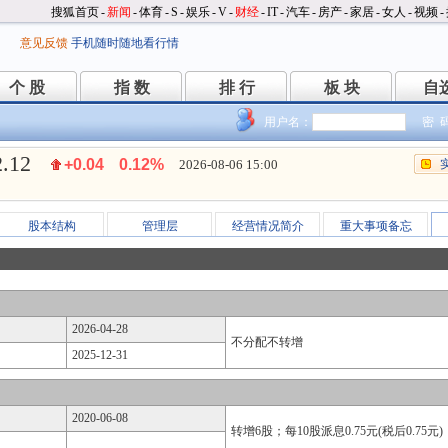
搜狐首页
-
新闻
-
体育
-
S
-
娱乐
-
V
-
财经
-
IT
-
汽车
-
房产
-
家居
-
女人
-
视频
-
意见反馈
手机随时随地看行情
个 股
指 数
排 行
板 块
自
个 股
指 数
排 行
板 块
自
用户名：
密 
2.12
+0.04
0.12%
2026-08-06 15:00
股本结构
管理层
经营情况简介
重大事项备忘
2026-04-28
不分配不转增
2025-12-31
2020-06-08
转增6股；每10股派息0.75元(税后0.75元)