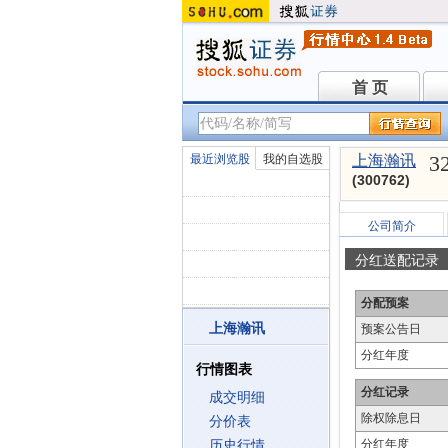
首 页
首 页
3
最近浏览股
我的自选股
上海瀚讯
(300762)
公司简介
分红送配记录
分配预案
上海瀚讯
预案公告日
分红年度
行情图表
分红记录
成交明细
除权除息日
分价表
分红年度
历史行情