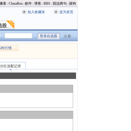
播客
-
ChinaRen
-
邮件
-
博客
-
BBS
-
我说两句
-
搜狗
加入收藏夹
设为首页
选股
选股
码：
注册
实时行情
分红送配记录