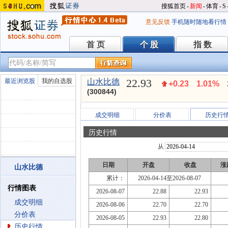
搜狐首页
-
新闻
-
体育
-
S
意见反馈
手机随时随地看行情
首 页
个 股
指 数
首 页
个 股
指 数
22.93
最近浏览股
我的自选股
山水比德
+0.23
1.01%
(300844)
成交明细
分价表
历史行
历史行情
从
日期
开盘
收盘
涨
山水比德
累计：
2026-04-14至2026-08-07
行情图表
2026-08-07
22.88
22.93
成交明细
2026-08-06
22.70
22.70
分价表
2026-08-05
22.93
22.80
历史行情