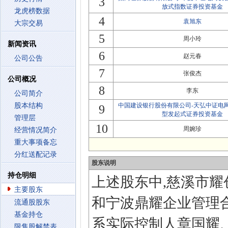
3
放式指数证券投资基金
龙虎榜数据
4
袁旭东
大宗交易
5
周小玲
新闻资讯
6
赵元春
公司公告
7
张俊杰
公司概况
8
李东
公司简介
股本结构
中国建设银行股份有限公司-天弘中证电
9
型发起式证券投资基金
管理层
10
周婉珍
经营情况简介
重大事项备忘
分红送配记录
股东说明
持仓明细
上述股东中,慈溪市耀
主要股东
和宁波鼎耀企业管理合
流通股股东
基金持仓
系实际控制人章国耀
限售股解禁表