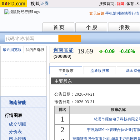
搜狐首页
-
新闻
-
体育
-
S
意见反馈
手机随时随地看行情
首 页
个 股
指 数
首 页
个 股
指 数
19.69
最近浏览股
我的自选股
迦南智能
-0.09
-0.46%
(300880)
主要股东
流通股股东
基金持
主要股东
公告日期：
2026-04-21
报告日期：
2026-03-31
迦南智能
排名
股东名称
行情图表
1
慈溪市耀创电子科技有限公
成交明细
2
宁波鼎耀企业管理合伙企业(有限
分价表
招商证券股份有限公司-华夏中证电网设
历史行情