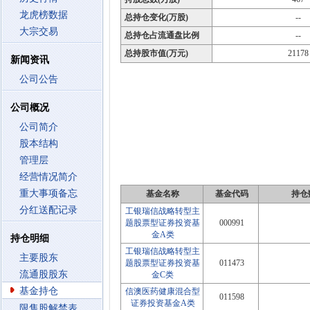
龙虎榜数据
总持仓变化(万股)
--
大宗交易
总持仓占流通盘比例
--
总持股市值(万元)
21178
新闻资讯
公司公告
公司概况
公司简介
股本结构
管理层
经营情况简介
重大事项备忘
基金名称
基金代码
持仓
分红送配记录
工银瑞信战略转型主
题股票型证券投资基
000991
金A类
持仓明细
工银瑞信战略转型主
主要股东
题股票型证券投资基
011473
流通股股东
金C类
基金持仓
信澳医药健康混合型
011598
证券投资基金A类
限售股解禁表