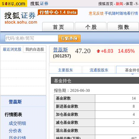
搜狐首页
-
新闻
-
体育
-
S
意见反馈
手机随时随地看行情
首 页
个 股
指 数
首 页
个 股
指 数
47.20
最近浏览股
我的自选股
普蕊斯
+6.03
14.65%
(301257)
主要股东
流通股股东
基金持
基金持仓
报告期：2026-06-30
基金家数
14
普蕊斯
新进基金家数
8
行情图表
加仓基金家数
4
减仓基金家数
2
成交明细
分价表
退出基金家数
历史行情
持股总数(万股)
467