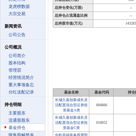
龙虎榜数据
总持仓变化(万股)
--
大宗交易
总持仓占流通盘比例
--
总持股市值(万元)
14328
新闻资讯
公司公告
公司概况
公司简介
股本结构
管理层
经营情况简介
重大事项备忘
分红送配记录
基金名称
基金代码
持仓
长城久嘉创新成长灵
持仓明细
活配置混合型证券投
004666
资基金A类
主要股东
长城久嘉创新成长灵
流通股股东
活配置混合型证券投
010052
基金持仓
资基金C类
限售股解禁表
中欧高端装备股票型