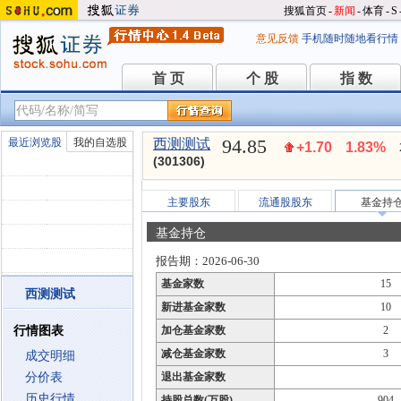
搜狐首页
-
新闻
-
体育
-
S
意见反馈
手机随时随地看行情
首 页
个 股
指 数
首 页
个 股
指 数
94.85
最近浏览股
我的自选股
西测测试
+1.70
1.83%
(301306)
主要股东
流通股股东
基金持
基金持仓
报告期：2026-06-30
基金家数
15
西测测试
新进基金家数
10
行情图表
加仓基金家数
2
减仓基金家数
3
成交明细
分价表
退出基金家数
历史行情
持股总数(万股)
904