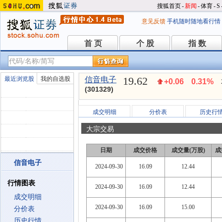
搜狐首页
-
新闻
-
体育
-
S
意见反馈
手机随时随地看行情
首 页
个 股
指 数
首 页
个 股
指 数
19.62
最近浏览股
我的自选股
信音电子
+0.06
0.31%
(301329)
成交明细
分价表
历史行
大宗交易
日期
成交价格
成交量(万股)
成
信音电子
2024-09-30
16.09
12.44
行情图表
2024-09-30
16.09
12.44
成交明细
2024-09-30
16.09
15.00
分价表
历史行情