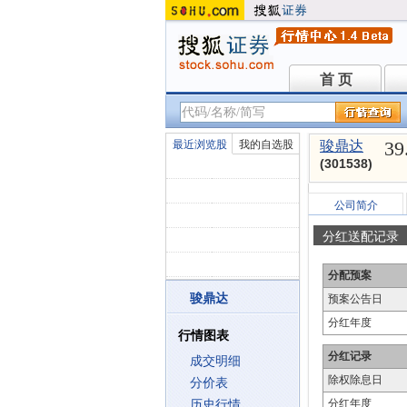
首 页
首 页
39
最近浏览股
我的自选股
骏鼎达
(301538)
公司简介
分红送配记录
分配预案
骏鼎达
预案公告日
分红年度
行情图表
分红记录
成交明细
除权除息日
分价表
分红年度
历史行情