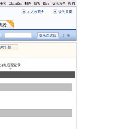
播客
-
ChinaRen
-
邮件
-
博客
-
BBS
-
我说两句
-
搜狗
加入收藏夹
设为首页
选股
选股
码：
注册
实时行情
分红送配记录