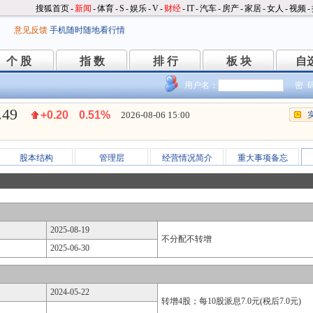
搜狐首页
-
新闻
-
体育
-
S
-
娱乐
-
V
-
财经
-
IT
-
汽车
-
房产
-
家居
-
女人
-
视频
-
意见反馈
手机随时随地看行情
个 股
指 数
排 行
板 块
自
个 股
指 数
排 行
板 块
自
用户名：
密 
.49
+0.20
0.51%
2026-08-06 15:00
股本结构
管理层
经营情况简介
重大事项备忘
2025-08-19
不分配不转增
2025-06-30
2024-05-22
转增4股；每10股派息7.0元(税后7.0元)