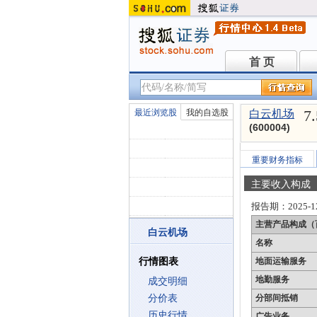
首 页
首 页
7
最近浏览股
我的自选股
白云机场
(600004)
重要财务指标
主要收入构成
报告期：
2025-1
主营产品构成（
白云机场
名称
行情图表
地面运输服务
地勤服务
成交明细
分价表
分部间抵销
历史行情
广告业务