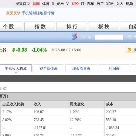
搜狐首页
-
新闻
-
体育
-
S
-
娱乐
-
V
-
财经
-
IT
-
汽车
-
房产
-
家居
-
女人
-
视频
-
意见反馈
手机随时随地看行情
个 股
指 数
排 行
板 块
自
个 股
指 数
排 行
板 块
自
用户名：
密 
.58
-0.08
-1.04%
2026-08-07 15:00
主营收入构成
资产负债表
现金流量表
利润表
2-31
百万）
占总收入比例
收入
同比变化
成本
2.17%
196.87
1.79%
200.37
8.02%
728.45
12.29%
550.10
--
-1127.01
--
-1086.34
3.96%
359.73
-11.55%
229.01