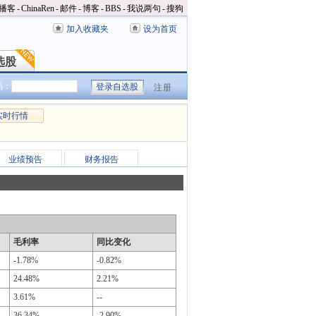
播客
-
ChinaRen
-
邮件
-
博客
-
BBS
-
我说两句
-
搜狗
加入收藏夹
设为首页
选股
选股
码：
注册
实时行情
业绩预告
财务报告
毛利率
同比变化
-1.78%
-0.82%
24.48%
2.21%
3.61%
--
36.34%
-2.90%