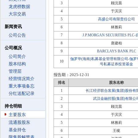
3
顾沈晨
龙虎榜数据
4
于滨滨
大宗交易
5
高盛公司有限责任公司
新闻资讯
6
林雅莉
公司公告
7
J.P.MORGAN SECURITIES PL
8
唐建柏
公司概况
9
BARCLAYS BANK PLC
公司简介
伽罗华(海南)私募基金管理有限公司-伽罗华
10
股本结构
号私募证券投资基金
管理层
报告期：
2025-12-31
经营情况简介
排名
股东名称
重大事项备忘
1
长江经济联合发展(集团)股份有
分红送配记录
2
武汉金融控股(集团)有限公
持仓明细
3
顾沈晨
主要股东
4
于滨滨
流通股股东
5
林雅莉
基金持仓
6
王栊
限售股解禁表