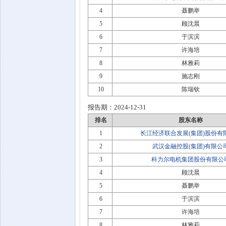
4
聂鹏举
5
顾沈晨
6
于滨滨
7
许海培
8
林雅莉
9
施志刚
10
陈瑞钦
报告期：
2024-12-31
排名
股东名称
1
长江经济联合发展(集团)股份有
2
武汉金融控股(集团)有限公
3
科力尔电机集团股份有限公
4
顾沈晨
5
聂鹏举
6
于滨滨
7
许海培
8
林雅莉