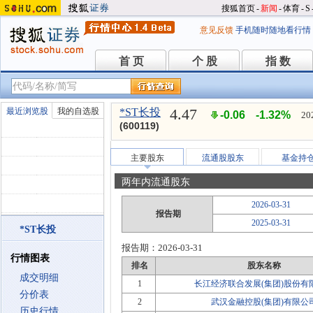
搜狐首页
-
新闻
-
体育
-
S
意见反馈
手机随时随地看行情
首 页
个 股
指 数
首 页
个 股
指 数
4.47
最近浏览股
我的自选股
*ST长投
-0.06
-1.32%
20
(600119)
主要股东
流通股股东
基金持
两年内流通股东
2026-03-31
报告期
2025-03-31
*ST长投
报告期：
2026-03-31
行情图表
排名
股东名称
成交明细
1
长江经济联合发展(集团)股份有
分价表
2
武汉金融控股(集团)有限公
历史行情