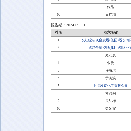
9
倪晶
10
吴红梅
报告期：
2024-09-30
排名
股东名称
1
长江经济联合发展(集团)股份有
2
武汉金融控股(集团)有限公
3
顾沈晨
4
朱贵
5
许海培
6
于滨滨
7
上海埃森化工有限公司
8
林雅莉
9
吴红梅
10
益延安