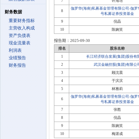
7
许海培
伽罗华(海南)私募基金管理有限公司-伽罗华
8
财务数据
号私募证券投资基金
重要财务指标
9
倪晶
主营收入构成
10
陈婉笑
资产负债表
报告期：
2025-09-30
现金流量表
排名
股东名称
利润表
1
长江经济联合发展(集团)股份有
业绩预告
2
武汉金融控股(集团)有限公
财务报告
3
顾沈晨
4
于滨滨
5
林雅莉
伽罗华(海南)私募基金管理有限公司-伽罗华
6
号私募证券投资基金
7
张甦
8
倪晶
9
陈婉笑
10
梅湛成