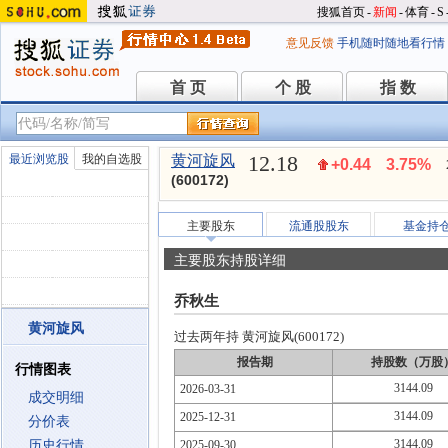
搜狐首页
-
新闻
-
体育
-
S
意见反馈
手机随时随地看行情
首 页
个 股
指 数
首 页
个 股
指 数
12.18
最近浏览股
我的自选股
黄河旋风
+0.44
3.75%
(600172)
主要股东
流通股股东
基金持
主要股东持股详细
乔秋生
黄河旋风
过去两年持 黄河旋风(600172)
报告期
持股数（万股
行情图表
3144.09
2026-03-31
成交明细
3144.09
2025-12-31
分价表
3144.09
历史行情
2025-09-30