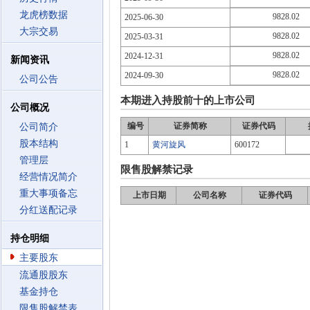
龙虎榜数据
9828.02
2025-06-30
大宗交易
9828.02
2025-03-31
9828.02
2024-12-31
新闻资讯
9828.02
2024-09-30
公司公告
本期进入持股前十的上市公司
公司概况
编号
证券简称
证券代码
公司简介
股本结构
1
黄河旋风
600172
管理层
限售股解禁记录
经营情况简介
重大事项备忘
上市日期
公司名称
证券代码
分红送配记录
持仓明细
主要股东
流通股股东
基金持仓
限售股解禁表