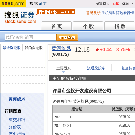
搜狐首页
-
新闻
-
体育
-
S
意见反馈
手机随时随地看行情
首 页
个 股
指 数
首 页
个 股
指 数
12.18
最近浏览股
我的自选股
黄河旋风
+0.44
3.75%
(600172)
主要股东
流通股股东
基金持
主要股东持股详细
许昌市金投开发建设有限公司
黄河旋风
过去两年持 黄河旋风(600172)
报告期
持股数（万股
行情图表
9828.02
2026-03-31
成交明细
9828.02
2025-12-31
分价表
9828.02
历史行情
2025-09-30