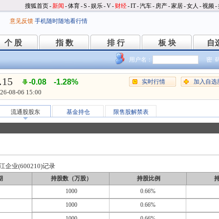
搜狐首页
-
新闻
-
体育
-
S
-
娱乐
-
V
-
财经
-
IT
-
汽车
-
房产
-
家居
-
女人
-
视频
-
意见反馈
手机随时随地看行情
个 股
指 数
排 行
板 块
自
个 股
指 数
排 行
板 块
自
用户名：
密 
.15
-0.08
-1.28%
实时行情
加入自选
26-08-06 15:00
流通股股东
基金持仓
限售股解禁表
业(600210)记录
期
持股数（万股）
持股比例
1000
0.66%
1000
0.66%
1000
0.66%