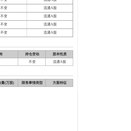
不变
流通A股
不变
流通A股
不变
流通A股
不变
流通A股
例
持仓变动
股本性质
不变
流通A股
量(万股)
限售事情类型
方案特征