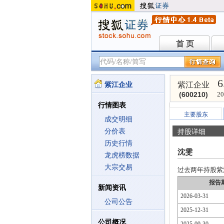
首 页
首 页
6
紫江企业
紫江企业
(600210)
20
行情图表
主要股东
成交明细
分价表
持股详细
历史行情
沈雯
龙虎榜数据
大宗交易
过去两年持股紫江企
报告
新闻资讯
2026-03-31
公司公告
2025-12-31
公司概况