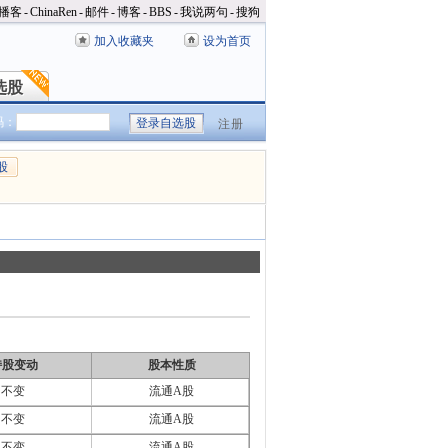
播客
-
ChinaRen
-
邮件
-
博客
-
BBS
-
我说两句
-
搜狗
加入收藏夹
设为首页
选股
选股
码：
注册
股
持股变动
股本性质
不变
流通A股
不变
流通A股
不变
流通A股