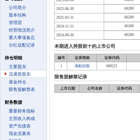
2025-09-30
公司简介
66200
2025-06-30
股本结构
66200
2025-03-31
管理层
66200
2024-12-31
经营情况简介
66200
2024-09-30
重大事项备忘
分红送配记录
本期进入持股前十的上市公司
持仓明细
编号
证券简称
证券代码
1
海航控股
600221
主要股东
流通股股东
限售股解禁记录
基金持仓
上市日期
公司名称
证券代码
限售股解禁表
财务数据
重要财务指标
主营收入构成
资产负债表
现金流量表