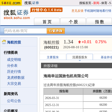
搜狐首页
-
新闻
-
体育
-
S
意见反馈
手机随时随地看行情
首 页
个 股
指 数
首 页
个 股
指 数
1.34
+0.01
0.75%
海航控股
海航控股
(600221)
2026-08-10 15:00
行情图表
主要股东
流通股股东
基金持
成交明细
分价表
持股详细
历史行情
海南幸运国旅包机有限公司
龙虎榜数据
大宗交易
过去两年持股海航控股(600221)记录
报告期
持股数（万股
新闻资讯
66200
2026-03-31
公司公告
66200
2025-12-31
公司概况
66200