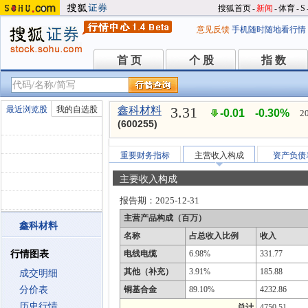
搜狐首页
-
新闻
-
体育
-
S
意见反馈
手机随时随地看行情
首 页
个 股
指 数
首 页
个 股
指 数
3.31
最近浏览股
我的自选股
鑫科材料
-0.01
-0.30%
2
(600255)
重要财务指标
主营收入构成
资产负债
主要收入构成
报告期：
2025-12-31
主营产品构成（百万）
鑫科材料
名称
占总收入比例
收入
行情图表
电线电缆
6.98%
331.77
其他（补充）
3.91%
185.88
成交明细
分价表
铜基合金
89.10%
4232.86
历史行情
总计
4750.51