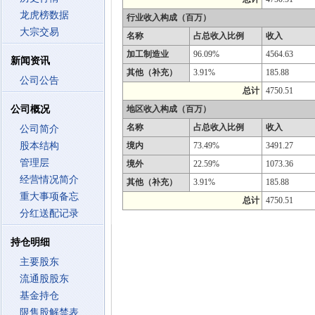
龙虎榜数据
行业收入构成（百万）
大宗交易
名称
占总收入比例
收入
加工制造业
96.09%
4564.63
新闻资讯
其他（补充）
3.91%
185.88
公司公告
总计
4750.51
公司概况
地区收入构成（百万）
名称
占总收入比例
收入
公司简介
股本结构
境内
73.49%
3491.27
管理层
境外
22.59%
1073.36
经营情况简介
其他（补充）
3.91%
185.88
重大事项备忘
总计
4750.51
分红送配记录
持仓明细
主要股东
流通股股东
基金持仓
限售股解禁表