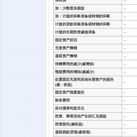
净利润
--
加：少数股东损益
--
加：计提的坏帐准备或转销的坏帐
--
计提的贷款呆账准备或转销的坏帐
--
计提的长期投资减值准备
--
固定资产折旧
--
无形资产摊销
--
递延资产摊销
--
待摊费用的减少(减增加)
--
预提费用的增加(减减少)
--
处置固定无形和其他长期资产的损失
--
(减：收益)
固定资产报废损失
--
财务费用
--
应付债券利息支出
--
投资、筹资活动产生的汇兑损益
--
投资损失(减收益)
--
递延税款贷项(减借项)
--