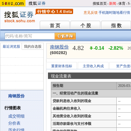
搜狐首页
-
新闻
-
体育
-
S
意见反馈
手机随时随地看行情
首 页
个 股
指 数
首 页
个 股
指 数
4.82
最近浏览股
我的自选股
南钢股份
-0.14
-2.82%
2
(600282)
重要财务指标
主营收入构成
资产负债
现金流量表
报告期
2026-03
一、经营活动产生的现金流量
南钢股份
贷款利息收入收到的现金
--
行情图表
金融机构往来收入
--
成交明细
其他营业收入收到的现金
--
分价表
活期存款吸收与支付净额
--
历史行情