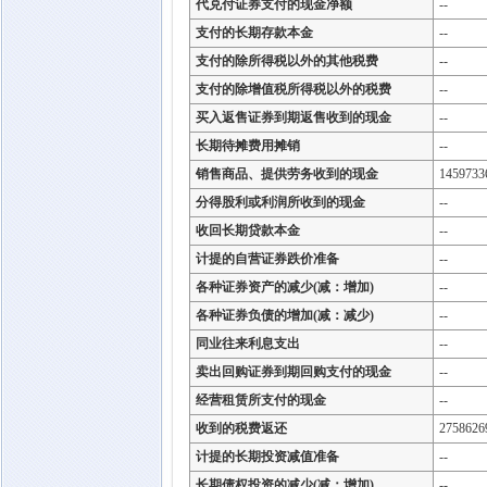
代兑付证券支付的现金净额
--
支付的长期存款本金
--
支付的除所得税以外的其他税费
--
支付的除增值税所得税以外的税费
--
买入返售证券到期返售收到的现金
--
长期待摊费用摊销
--
销售商品、提供劳务收到的现金
1459733
分得股利或利润所收到的现金
--
收回长期贷款本金
--
计提的自营证券跌价准备
--
各种证券资产的减少(减：增加)
--
各种证券负债的增加(减：减少)
--
同业往来利息支出
--
卖出回购证券到期回购支付的现金
--
经营租赁所支付的现金
--
收到的税费返还
2758626
计提的长期投资减值准备
--
长期债权投资的减少(减：增加)
--