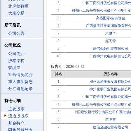
3
中国工商银行股份有限公司柳
龙虎榜数据
4
柳州化工股份有限公司破产企业财产
大宗交易
5
高盛国际-自有资金
新闻资讯
6
广西盛亚科技集团股份有限
公司公告
7
朱建华
8
赵飞雪
公司概况
9
建信金融租赁有限公司
公司简介
10
广西柳州发电有限责任公
股本结构
报告期：
2026-03-31
管理层
排名
股东名称
经营情况简介
重大事项备忘
1
柳州元通投资发展有限公
分红送配记录
2
柳州化学工业集团有限公
3
中国工商银行股份有限公司柳
持仓明细
4
柳州化工股份有限公司破产企业财产
主要股东
5
中国建设银行股份有限公司广西壮族
流通股股东
6
赵飞雪
基金持仓
7
建信金融租赁有限公司
限售股解禁表