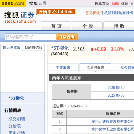
搜狐首页
-
新闻
-
体育
-
S
意见反馈
手机随时随地看行情
首 页
个 股
指 数
首 页
个 股
指 数
2.92
最近浏览股
我的自选股
*ST柳化
+0.09
3.18%
20
(600423)
主要股东
流通股股东
基金持
两年内流通股东
2026-06-30
报告期
2025-06-30
*ST柳化
报告期：
2026-06-30
行情图表
排名
股东名称
成交明细
1
柳州元通投资发展有限公
分价表
2
柳州化学工业集团有限公
历史行情