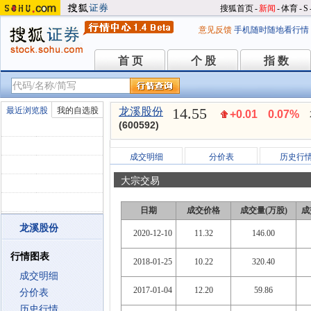
搜狐首页
-
新闻
-
体育
-
S
意见反馈
手机随时随地看行情
首 页
个 股
指 数
首 页
个 股
指 数
14.55
最近浏览股
我的自选股
龙溪股份
+0.01
0.07%
(600592)
成交明细
分价表
历史行
大宗交易
日期
成交价格
成交量(万股)
成
龙溪股份
2020-12-10
11.32
146.00
行情图表
2018-01-25
10.22
320.40
成交明细
2017-01-04
12.20
59.86
分价表
历史行情