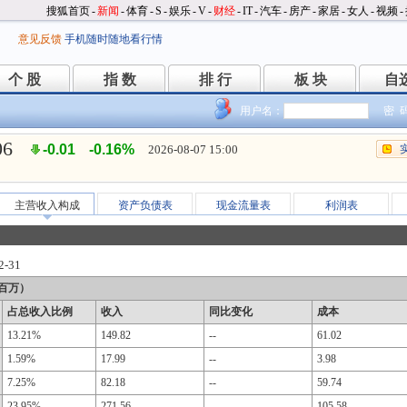
搜狐首页
-
新闻
-
体育
-
S
-
娱乐
-
V
-
财经
-
IT
-
汽车
-
房产
-
家居
-
女人
-
视频
-
意见反馈
手机随时随地看行情
个 股
指 数
排 行
板 块
自
个 股
指 数
排 行
板 块
自
用户名：
密 
06
-0.01
-0.16%
2026-08-07 15:00
主营收入构成
资产负债表
现金流量表
利润表
2-31
百万）
占总收入比例
收入
同比变化
成本
13.21%
149.82
--
61.02
1.59%
17.99
--
3.98
7.25%
82.18
--
59.74
23.95%
271.56
--
105.58