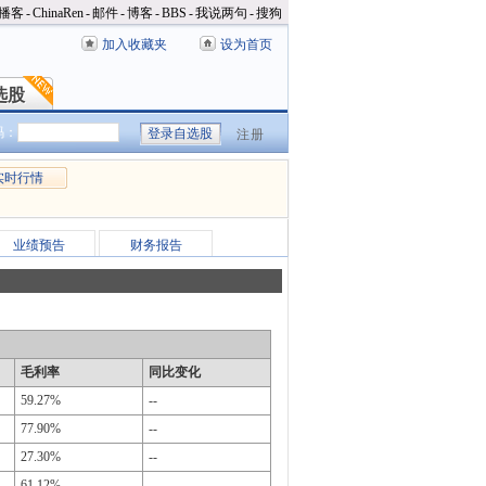
播客
-
ChinaRen
-
邮件
-
博客
-
BBS
-
我说两句
-
搜狗
加入收藏夹
设为首页
选股
选股
码：
注册
实时行情
业绩预告
财务报告
毛利率
同比变化
59.27%
--
77.90%
--
27.30%
--
61.12%
--