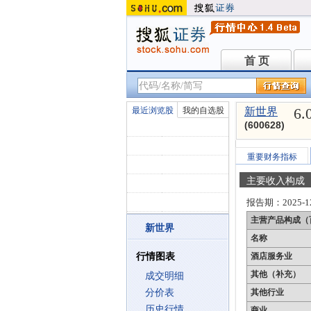
首 页
首 页
6.
最近浏览股
我的自选股
新世界
(600628)
重要财务指标
主要收入构成
报告期：
2025-1
主营产品构成（
新世界
名称
行情图表
酒店服务业
其他（补充）
成交明细
分价表
其他行业
历史行情
商业