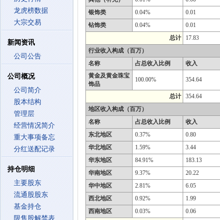
龙虎榜数据
银饰类
0.04%
0.01
大宗交易
钻饰类
0.04%
0.01
总计
17.83
新闻资讯
行业收入构成（百万）
公司公告
名称
占总收入比例
收入
黄金及黄金珠宝
公司概况
100.00%
354.64
饰品
公司简介
总计
354.64
股本结构
地区收入构成（百万）
管理层
名称
占总收入比例
收入
经营情况简介
东北地区
0.37%
0.80
重大事项备忘
华北地区
1.59%
3.44
分红送配记录
华东地区
84.91%
183.13
持仓明细
华南地区
9.37%
20.22
主要股东
华中地区
2.81%
6.05
流通股股东
西北地区
0.92%
1.99
基金持仓
西南地区
0.03%
0.06
限售股解禁表