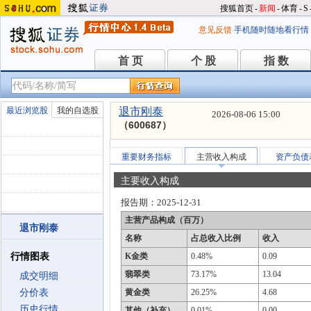
搜狐首页
-
新闻
-
体育
-
S
意见反馈
手机随时随地看行情
首 页
个 股
指 数
首 页
个 股
指 数
最近浏览股
我的自选股
退市刚泰
2026-08-06 15:00
（600687）
重要财务指标
主营收入构成
资产负债
主要收入构成
报告期：
2025-12-31
主营产品构成（百万）
退市刚泰
名称
占总收入比例
收入
行情图表
K金类
0.48%
0.09
翡翠类
73.17%
13.04
成交明细
分价表
黄金类
26.25%
4.68
历史行情
其他（补充）
0.01%
0.00