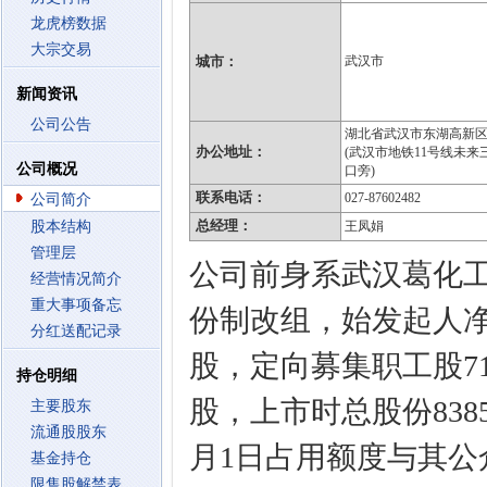
龙虎榜数据
大宗交易
城市：
武汉市
新闻资讯
公司公告
湖北省武汉市东湖高新区
办公地址：
(武汉市地铁11号线未来
公司概况
口旁)
联系电话：
027-87602482
公司简介
总经理：
股本结构
王凤娟
管理层
公司前身系武汉葛化工
经营情况简介
重大事项备忘
份制改组，始发起人净
分红送配记录
股，定向募集职工股71
持仓明细
股，上市时总股份8385
主要股东
流通股股东
月1日占用额度与其公
基金持仓
限售股解禁表