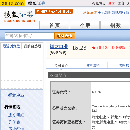
搜狐首页
-
新闻
-
体育
-
S
意见反馈
手机随时随地看行情
首 页
个 股
指 数
首 页
个 股
指 数
15.23
最近浏览股
我的自选股
祥龙电业
+0.13
0.86%
(600769)
公司简介
股本结构
管理层
公司简介
证券代码：
600769
祥龙电业
Wuhan Xianglong Power In
行情图表
公司英文名称：
Ltd.
成交明细
祥龙电业,ST祥龙,*ST祥
证券简称更名历史：
分价表
祥龙,祥龙电业,*ST祥龙,S
龙
历史行情