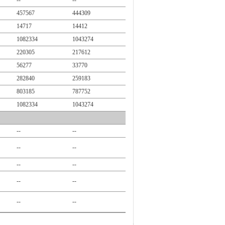
--
--
457567
444309
14717
14412
1082334
1043274
220305
217612
56277
33770
282840
259183
803185
787752
1082334
1043274
--
--
--
--
--
--
--
--
--
--