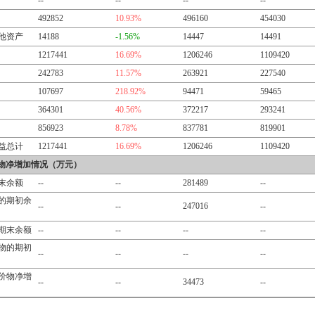
--
--
--
--
492852
10.93%
496160
454030
他资产
14188
-1.56%
14447
14491
1217441
16.69%
1206246
1109420
242783
11.57%
263921
227540
107697
218.92%
94471
59465
364301
40.56%
372217
293241
856923
8.78%
837781
819901
益总计
1217441
16.69%
1206246
1109420
物净增加情况（万元）
末余额
--
--
281489
--
的期初余
--
--
247016
--
期末余额
--
--
--
--
物的期初
--
--
--
--
价物净增
--
--
34473
--