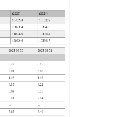
(2025)
(2024)
1043274
1015229
1082334
1036476
1109420
1030544
1206246
1053617
2025-06-30
2025-03-31
0.27
0.15
7.01
6.87
1.16
1.16
4.35
4.22
0.62
0.25
3.91
2.14
--
--
5.65
5.40