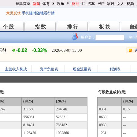
搜狐首页
-
新闻
-
体育
-
S
-
娱乐
-
V
-
财经
-
IT
-
汽车
-
房产
-
家居
-
女人
-
视频
-
意见反馈
手机随时随地看行情
个 股
指 数
排 行
板 块
自
个 股
指 数
排 行
板 块
自
用户名：
密 
.99
-0.02
-0.33%
2026-08-07 15:00
主营收入构成
资产负债表
现金流量表
利润表
元)
每股收益成长(元)
26)
(2025)
(2024)
(2026)
742
311660
284846
0331
0.15
556061
526321
0630
--
818481
786182
0930
--
1126430
1082866
1231
--