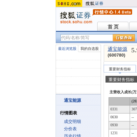
首 页
首 页
5
最近浏览股
我的自选股
通宝能源
(600780)
重要财务指标
重要财务指标
主营收入成长(万
通宝能源
(20
0331
307
行情图表
0630
--
成交明细
0930
--
分价表
1231
--
历史行情