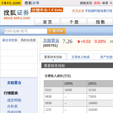
搜狐首页
-
新闻
-
体育
-
S
意见反馈
手机随时随地看行情
首 页
个 股
指 数
首 页
个 股
指 数
7.26
最近浏览股
我的自选股
京能置业
+0.02
0.28%
20
(600791)
重要财务指标
主营收入构成
资产负债
重要财务指标
主营收入成长(万元)
京能置业
(2026)
(2025)
0331
34595
31543
行情图表
0630
--
71810
成交明细
0930
--
149493
分价表
1231
--
224343
历史行情