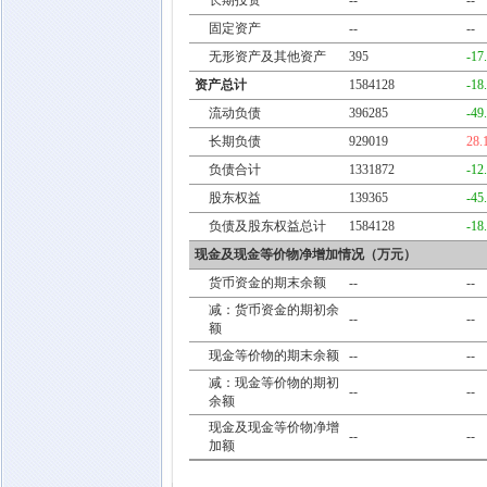
长期投资
--
--
固定资产
--
--
无形资产及其他资产
395
-17
资产总计
1584128
-18
流动负债
396285
-49
长期负债
929019
28.
负债合计
1331872
-12
股东权益
139365
-45
负债及股东权益总计
1584128
-18
现金及现金等价物净增加情况（万元）
货币资金的期末余额
--
--
减：货币资金的期初余
--
--
额
现金等价物的期末余额
--
--
减：现金等价物的期初
--
--
余额
现金及现金等价物净增
--
--
加额