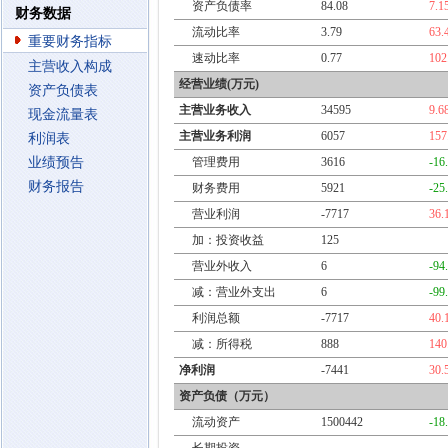
资产负债率
84.08
7.1
财务数据
流动比率
3.79
63.
重要财务指标
速动比率
0.77
102
主营收入构成
经营业绩(万元)
资产负债表
主营业务收入
34595
9.6
现金流量表
主营业务利润
6057
157
利润表
业绩预告
管理费用
3616
-16
财务报告
财务费用
5921
-25
营业利润
-7717
36.
加：投资收益
125
营业外收入
6
-94
减：营业外支出
6
-99
利润总额
-7717
40.
减：所得税
888
140
净利润
-7441
30.
资产负债（万元）
流动资产
1500442
-18