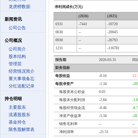
龙虎榜数据
净利润成长(万元)
(2026)
(2025)
新闻资讯
0331
-7441
-10720
公司公告
0630
--
-20045
0930
--
-26793
公司概况
1231
--
-116781
公司简介
股本结构
报告期
2026-03-31
同
管理层
财务指标
经营情况简介
每股收益
-0.16
33.
重大事项备忘
每股净资产
-1.34
-20
分红送配记录
每股资本公积金
0.03
持仓明细
每股未分配利润
-2.84
-1,
主要股东
每股经营现金流
-0.46
-8.
流通股股东
净资产收益率
-5.34
-28
基金持仓
销售毛利率
--
--
限售股解禁表
净利润率
-21.51
36.