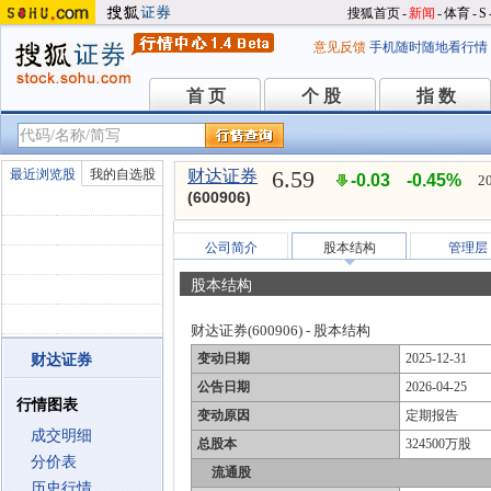
搜狐首页
-
新闻
-
体育
-
S
意见反馈
手机随时随地看行情
首 页
个 股
指 数
首 页
个 股
指 数
6.59
最近浏览股
我的自选股
财达证券
-0.03
-0.45%
2
(600906)
公司简介
股本结构
管理层
股本结构
财达证券(600906) - 股本结构
变动日期
2025-12-31
财达证券
公告日期
2026-04-25
行情图表
变动原因
定期报告
成交明细
总股本
324500万股
分价表
流通股
历史行情