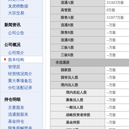
流通A股
212423万股
龙虎榜数据
高管股
0万股
大宗交易
限售A股
112077万股
新闻资讯
流通B股
--万股
限售B股
--万股
公司公告
流通H股
--万股
公司概况
三板A股
--万股
公司简介
三板B股
--万股
股本结构
非流通股
管理层
国家股
--万股
经营情况简介
国有法人股
--万股
重大事项备忘
境内法人股
--万股
分红送配记录
境内发起人股
--万股
持仓明细
募集法人股
--万股
主要股东
一般法人股
--万股
流通股股东
战略投资者持股
--万股
基金持仓
基金持股
--万股
限售股解禁表