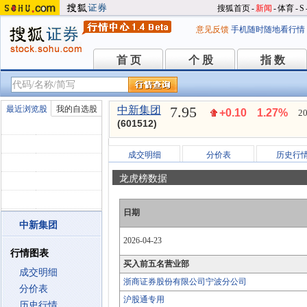
搜狐首页
-
新闻
-
体育
-
S
意见反馈
手机随时随地看行情
首 页
个 股
指 数
首 页
个 股
指 数
7.95
最近浏览股
我的自选股
中新集团
+0.10
1.27%
20
(601512)
成交明细
分价表
历史行
龙虎榜数据
日期
中新集团
2026-04-23
行情图表
买入前五名营业部
成交明细
浙商证券股份有限公司宁波分公司
分价表
沪股通专用
历史行情