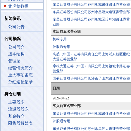
东吴证券股份有限公司苏州相城采莲路证券营业部
龙虎榜数据
东吴证券股份有限公司苏州永昌泾大道证券营业部
新闻资讯
东吴证券股份有限公司苏州相城区珍珠湖路证券营
业部
公司公告
卖出前五名营业部
公司概况
机构专用
公司简介
沪股通专用
股本结构
高盛（中国）证券有限责任公司上海浦东新区世纪
大道证券营业部
管理层
摩根大通证券（中国）有限公司上海银城中路证券
经营情况简介
营业部
重大事项备忘
国盛证券股份有限公司长沙茶子山东路证券营业部
分红送配记录
日期
持仓明细
2026-04-22
主要股东
买入前五名营业部
流通股股东
东吴证券股份有限公司苏州相城采莲路证券营业部
基金持仓
沪股通专用
限售股解禁表
东吴证券股份有限公司苏州永昌泾大道证券营业部