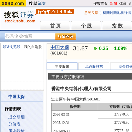
搜狐首页
-
新闻
-
体育
-
S
意见反馈
手机随时随地看行情
首 页
个 股
指 数
首 页
个 股
指 数
31.67
最近浏览股
我的自选股
中国太保
-0.35
-1.09%
(601601)
主要股东
流通股股东
基金持
主要股东持股详细
香港中央结算(代理人)有限公司
中国太保
过去两年持 中国太保(601601)
报告期
持股数（万股
行情图表
277279.36
2026-03-31
成交明细
277276.30
2025-12-31
分价表
277271.66
历史行情
2025-09-30