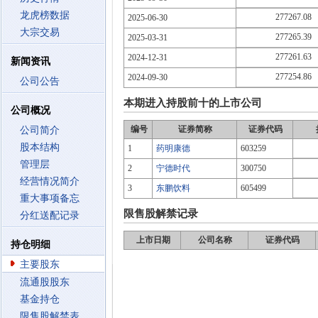
龙虎榜数据
277267.08
2025-06-30
大宗交易
277265.39
2025-03-31
277261.63
2024-12-31
新闻资讯
277254.86
2024-09-30
公司公告
本期进入持股前十的上市公司
公司概况
编号
证券简称
证券代码
公司简介
股本结构
1
药明康德
603259
管理层
2
宁德时代
300750
经营情况简介
3
东鹏饮料
605499
重大事项备忘
限售股解禁记录
分红送配记录
上市日期
公司名称
证券代码
持仓明细
主要股东
流通股股东
基金持仓
限售股解禁表