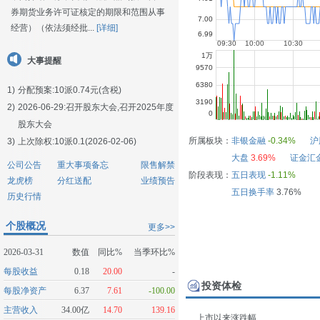
券期货业务许可证核定的期限和范围从事
经营）（依法须经批...
[详细]
大事提醒
1)
分配预案:10派0.74元(含税)
2)
2026-06-29:
召开股东大会,召开2025年度
股东大会
所属板块：
非银金融
-0.34%
沪
3)
上次除权:10派0.1(2026-02-06)
大盘
3.69%
证金汇
公司公告
重大事项备忘
限售解禁
阶段表现：
五日表现
-1.11%
龙虎榜
分红送配
业绩预告
五日换手率
3.76%
历史行情
个股概况
更多>>
2026-03-31
数值
同比%
当季环比%
每股收益
0.18
20.00
-
投资体检
每股净资产
6.37
7.61
-100.00
主营收入
34.00亿
14.70
139.16
上市以来涨跌幅