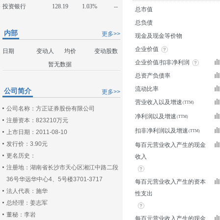
投资银行
128.19
1.03%
--
总市值
总负债
内部
更多>>
现金及现金等价物
企业价值
日期
变动人
均价
变动股数
企业价值/扣非净利润
暂无数据
总资产负债率
流动比率
公司简介
更多>>
营业收入以及增速
公司名称：方正证券股份有限公司
净利润以及增速
注册资本：823210万元
扣非净利润以及增速
上市日期：2011-08-10
发行价：3.90元
每百元营业收入产生的现金
更名历史：
收入
注册地：湖南省长沙市天心区湘江中路二段
36号华远华中心4、5号楼3701-3717
每百元营业收入产生的资本
法人代表：施华
性支出
总经理：姜志军
董秘：李岩
每百元营业收入产生的现金