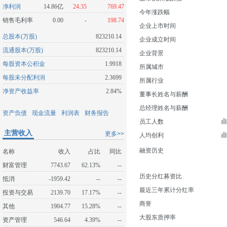
净利润
14.86亿
24.35
769.47
今年涨跌幅
销售毛利率
0.00
-
198.74
企业上市时间
总股本(万股)
823210.14
企业成立时间
流通股本(万股)
823210.14
企业背景
每股资本公积金
1.9918
所属城市
每股未分配利润
2.3699
所属行业
净资产收益率
2.84%
董事长姓名与薪酬
总经理姓名与薪酬
资产负债
现金流量
利润表
财务报告
员工人数
主营收入
更多>>
人均创利
融资历史
名称
收入
占比
同比
财富管理
7743.67
62.13%
--
历史分红募资比
抵消
-1959.42
--
--
最近三年累计分红率
投资与交易
2139.70
17.17%
--
商誉
其他
1904.77
15.28%
--
大股东质押率
资产管理
546.64
4.39%
--