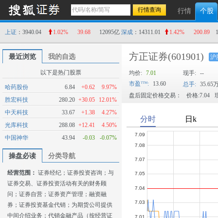
行情
个股
上证
：3940.04
1.02%
39.68
12095亿
深成
：14311.01
1.42%
200.89
方正证券
(601901)
最近浏览
我的自选
沪
以下是热门股票
均价:
7.01
现手:
--
市盈
:
13.60
总手:
35.65
哈药股份
6.84
+0.62
9.97%
盘后固定价格交易：
价格:7.04
现
胜宏科技
280.20
+30.05
12.01%
中天科技
33.67
+1.38
4.27%
光库科技
288.08
+12.41
4.50%
中国神华
43.94
-0.03
-0.07%
操盘必读
分类导航
经营范围：
证券经纪；证券投资咨询；与
证券交易、证券投资活动有关的财务顾
问；证券自营；证券资产管理；融资融
券；证券投资基金代销；为期货公司提供
中间介绍业务；代销金融产品（按经营证