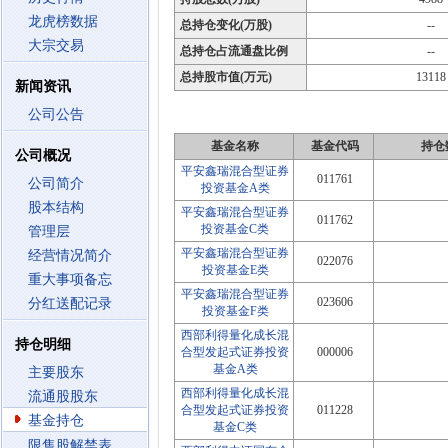
龙虎榜数据
总持仓变化(万股)
--
大宗交易
总持仓占流通盘比例
--
总持股市值(万元)
13118
新闻资讯
公司公告
基金名称
基金代码
持仓
公司概况
平安鑫瑞混合型证券
011761
公司简介
投资基金A类
股本结构
平安鑫瑞混合型证券
011762
投资基金C类
管理层
平安鑫瑞混合型证券
经营情况简介
022076
投资基金E类
重大事项备忘
平安鑫瑞混合型证券
023606
分红送配记录
投资基金F类
西部利得量化成长混
持仓明细
合型发起式证券投资
000006
基金A类
主要股东
西部利得量化成长混
流通股股东
合型发起式证券投资
011228
基金持仓
基金C类
限售股解禁表