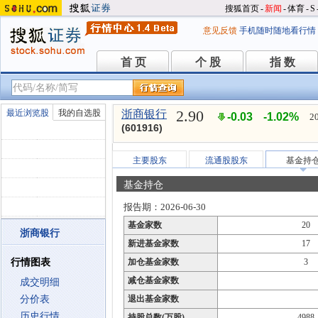
搜狐首页
-
新闻
-
体育
-
S
意见反馈
手机随时随地看行情
首 页
个 股
指 数
首 页
个 股
指 数
2.90
最近浏览股
我的自选股
浙商银行
-0.03
-1.02%
2
(601916)
主要股东
流通股股东
基金持
基金持仓
报告期：2026-06-30
基金家数
20
浙商银行
新进基金家数
17
行情图表
加仓基金家数
3
减仓基金家数
成交明细
分价表
退出基金家数
历史行情
持股总数(万股)
4988