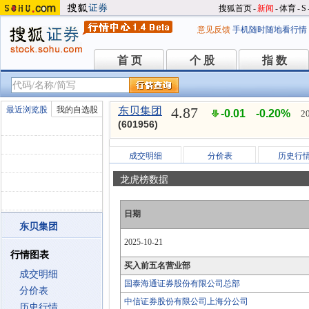
搜狐首页
-
新闻
-
体育
-
S
意见反馈
手机随时随地看行情
首 页
个 股
指 数
首 页
个 股
指 数
4.87
最近浏览股
我的自选股
东贝集团
-0.01
-0.20%
2
(601956)
成交明细
分价表
历史行
龙虎榜数据
日期
东贝集团
2025-10-21
行情图表
买入前五名营业部
成交明细
国泰海通证券股份有限公司总部
分价表
中信证券股份有限公司上海分公司
历史行情