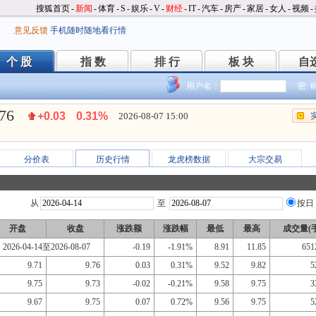
搜狐首页
-
新闻
-
体育
-
S
-
娱乐
-
V
-
财经
-
IT
-
汽车
-
房产
-
家居
-
女人
-
视频
-
意见反馈
手机随时随地看行情
个 股
指 数
排 行
板 块
自
个 股
指 数
排 行
板 块
自
用户名：
密 
.76
+0.03
0.31%
2026-08-07 15:00
分价表
历史行情
龙虎榜数据
大宗交易
从
至
按日
开盘
收盘
涨跌额
涨跌幅
最低
最高
成交量(手
2026-04-14至2026-08-07
-0.19
-1.91%
8.91
11.85
651
9.71
9.76
0.03
0.31%
9.52
9.82
5
9.75
9.73
-0.02
-0.21%
9.58
9.75
3
9.67
9.75
0.07
0.72%
9.56
9.75
5