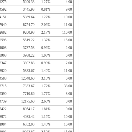
4275
5290.33
1.27%
4.00
4592
3445.93
0.81%
9.00
4151
5369.64
1.27%
10.00
7940
8754.79
2.06%
11.00
2682
9200.98
2.17%
116.00
8595
5519.22
1.37%
15.00
1008
3737.58
0.96%
2.00
3908
3988.22
1.03%
6.00
2347
3892.83
0.99%
2.00
3920
5883.67
1.49%
11.00
4588
12648.60
3.15%
6.00
3715
7333.67
1.72%
38.00
5590
7710.86
1.77%
8.00
4739
12175.60
2.68%
0.00
7422
8054.17
1.81%
0.00
8972
4935.42
1.15%
10.00
1984
6332.03
1.45%
16.00