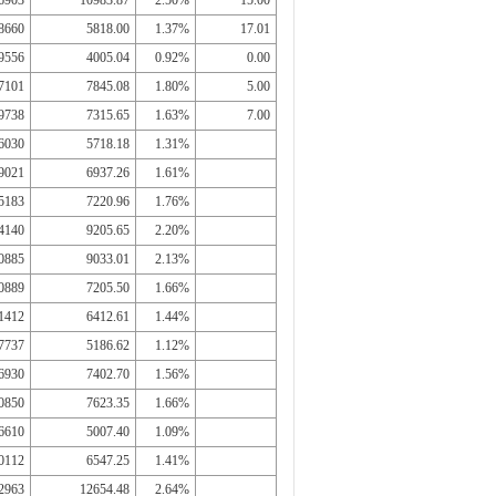
6903
10983.87
2.50%
15.00
8660
5818.00
1.37%
17.01
9556
4005.04
0.92%
0.00
7101
7845.08
1.80%
5.00
9738
7315.65
1.63%
7.00
6030
5718.18
1.31%
9021
6937.26
1.61%
5183
7220.96
1.76%
4140
9205.65
2.20%
0885
9033.01
2.13%
0889
7205.50
1.66%
1412
6412.61
1.44%
7737
5186.62
1.12%
6930
7402.70
1.56%
0850
7623.35
1.66%
6610
5007.40
1.09%
0112
6547.25
1.41%
2963
12654.48
2.64%