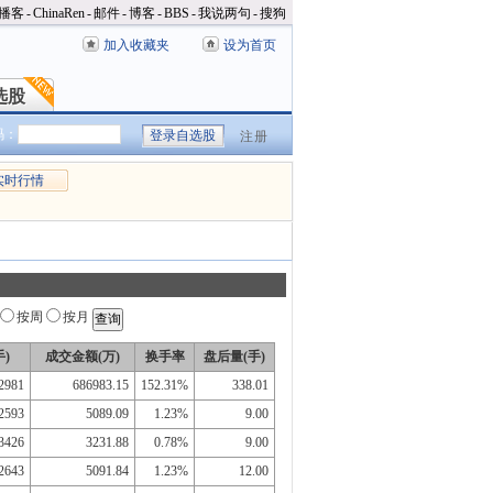
播客
-
ChinaRen
-
邮件
-
博客
-
BBS
-
我说两句
-
搜狗
加入收藏夹
设为首页
选股
选股
码：
注册
实时行情
按周
按月
)
成交金额(万)
换手率
盘后量(手)
2981
686983.15
152.31%
338.01
2593
5089.09
1.23%
9.00
3426
3231.88
0.78%
9.00
2643
5091.84
1.23%
12.00