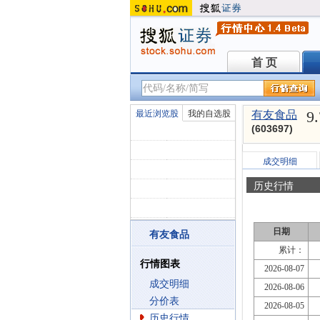
首 页
首 页
9
最近浏览股
我的自选股
有友食品
(603697)
成交明细
历史行情
日期
有友食品
累计：
行情图表
2026-08-07
成交明细
2026-08-06
分价表
2026-08-05
历史行情