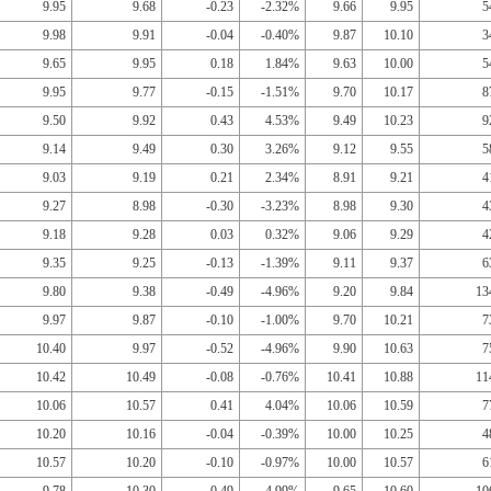
9.95
9.68
-0.23
-2.32%
9.66
9.95
5
9.98
9.91
-0.04
-0.40%
9.87
10.10
3
9.65
9.95
0.18
1.84%
9.63
10.00
5
9.95
9.77
-0.15
-1.51%
9.70
10.17
8
9.50
9.92
0.43
4.53%
9.49
10.23
9
9.14
9.49
0.30
3.26%
9.12
9.55
5
9.03
9.19
0.21
2.34%
8.91
9.21
4
9.27
8.98
-0.30
-3.23%
8.98
9.30
4
9.18
9.28
0.03
0.32%
9.06
9.29
4
9.35
9.25
-0.13
-1.39%
9.11
9.37
6
9.80
9.38
-0.49
-4.96%
9.20
9.84
13
9.97
9.87
-0.10
-1.00%
9.70
10.21
7
10.40
9.97
-0.52
-4.96%
9.90
10.63
7
10.42
10.49
-0.08
-0.76%
10.41
10.88
11
10.06
10.57
0.41
4.04%
10.06
10.59
7
10.20
10.16
-0.04
-0.39%
10.00
10.25
4
10.57
10.20
-0.10
-0.97%
10.00
10.57
6