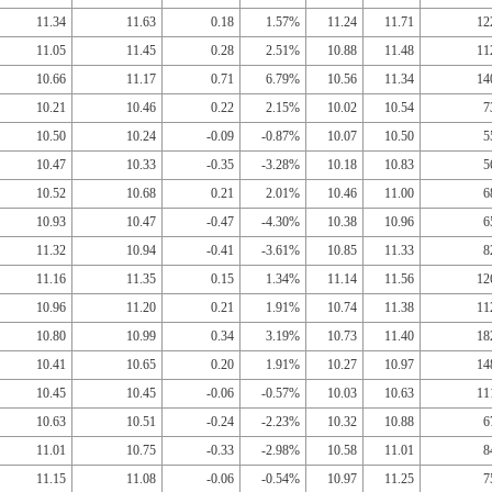
11.34
11.63
0.18
1.57%
11.24
11.71
12
11.05
11.45
0.28
2.51%
10.88
11.48
11
10.66
11.17
0.71
6.79%
10.56
11.34
14
10.21
10.46
0.22
2.15%
10.02
10.54
7
10.50
10.24
-0.09
-0.87%
10.07
10.50
5
10.47
10.33
-0.35
-3.28%
10.18
10.83
5
10.52
10.68
0.21
2.01%
10.46
11.00
6
10.93
10.47
-0.47
-4.30%
10.38
10.96
6
11.32
10.94
-0.41
-3.61%
10.85
11.33
8
11.16
11.35
0.15
1.34%
11.14
11.56
12
10.96
11.20
0.21
1.91%
10.74
11.38
11
10.80
10.99
0.34
3.19%
10.73
11.40
18
10.41
10.65
0.20
1.91%
10.27
10.97
14
10.45
10.45
-0.06
-0.57%
10.03
10.63
11
10.63
10.51
-0.24
-2.23%
10.32
10.88
6
11.01
10.75
-0.33
-2.98%
10.58
11.01
8
11.15
11.08
-0.06
-0.54%
10.97
11.25
7