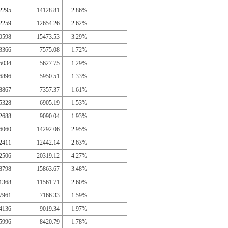
2295
14128.81
2.86%
2259
12654.26
2.62%
0598
15473.53
3.29%
3366
7575.08
1.72%
5034
5627.75
1.29%
6896
5950.51
1.33%
8867
7357.37
1.61%
5328
6905.19
1.53%
2688
9090.04
1.93%
6060
14292.06
2.95%
2411
12442.14
2.63%
2506
20319.12
4.27%
8798
15863.67
3.48%
1368
11561.71
2.60%
7961
7166.33
1.59%
4136
9019.34
1.97%
5996
8420.79
1.78%