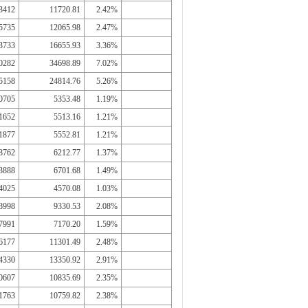
3412
11720.81
2.42%
5735
12065.98
2.47%
3733
16655.93
3.36%
0282
34698.89
7.02%
5158
24814.76
5.26%
0705
5353.48
1.19%
1652
5513.16
1.21%
1877
5552.81
1.21%
8762
6212.77
1.37%
3888
6701.68
1.49%
4025
4570.08
1.03%
8998
9330.53
2.08%
7991
7170.20
1.59%
6177
11301.49
2.48%
4330
13350.92
2.91%
0607
10835.69
2.35%
1763
10759.82
2.38%