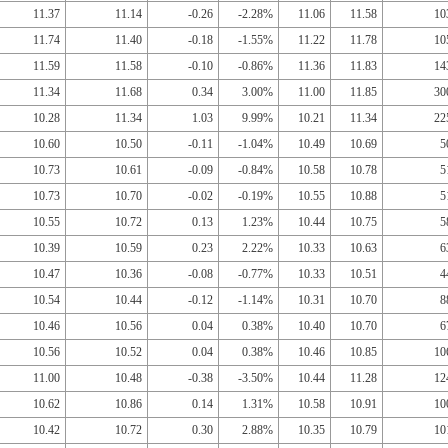
11.37
11.14
-0.26
-2.28%
11.06
11.58
10
11.74
11.40
-0.18
-1.55%
11.22
11.78
10
11.59
11.58
-0.10
-0.86%
11.36
11.83
14
11.34
11.68
0.34
3.00%
11.00
11.85
30
10.28
11.34
1.03
9.99%
10.21
11.34
22
10.60
10.50
-0.11
-1.04%
10.49
10.69
5
10.73
10.61
-0.09
-0.84%
10.58
10.78
5
10.73
10.70
-0.02
-0.19%
10.55
10.88
5
10.55
10.72
0.13
1.23%
10.44
10.75
5
10.39
10.59
0.23
2.22%
10.33
10.63
6
10.47
10.36
-0.08
-0.77%
10.33
10.51
4
10.54
10.44
-0.12
-1.14%
10.31
10.70
8
10.46
10.56
0.04
0.38%
10.40
10.70
6
10.56
10.52
0.04
0.38%
10.46
10.85
10
11.00
10.48
-0.38
-3.50%
10.44
11.28
12
10.62
10.86
0.14
1.31%
10.58
10.91
10
10.42
10.72
0.30
2.88%
10.35
10.79
10