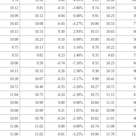
9.78
10.30
0.49
4.99%
9.65
10.60
10
10.12
9.81
-0.31
-3.06%
9.74
10.19
5
10.09
10.12
0.04
0.40%
9.91
10.25
3
10.45
10.08
-0.45
-4.27%
10.00
10.53
7
10.15
10.53
0.30
2.93%
10.15
10.65
6
10.09
10.23
0.10
0.99%
10.00
10.43
5
9.75
10.13
0.31
3.16%
9.70
10.22
6
9.55
9.82
0.23
2.40%
9.35
9.85
7
10.06
9.59
-0.74
-7.16%
9.55
10.25
9
10.11
10.33
0.26
2.58%
9.38
10.33
9
10.28
10.07
-0.33
-3.17%
9.99
10.41
7
10.72
10.40
-0.35
-3.26%
10.27
10.72
6
11.04
10.75
-0.24
-2.18%
10.73
11.15
4
10.86
10.99
0.00
0.00%
10.84
11.31
6
10.68
10.99
0.21
1.95%
10.42
10.99
7
10.91
10.78
-0.24
-2.18%
10.62
11.01
4
11.06
11.02
0.00
0.00%
10.74
11.09
6
11.60
11.02
-0.61
-5.25%
10.96
11.70
11