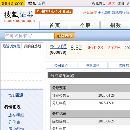
搜狐首页
-
新闻
-
体育
-
S
意见反馈
手机随时随地看行情
首 页
个 股
指 数
首 页
个 股
指 数
8.52
最近浏览股
我的自选股
*ST四通
+0.23
2.77%
20
(603838)
公司简介
股本结构
管理层
分红送配记录
分配预案
*ST四通
预案公告日
2026-04-28
分红年度
2025-12-31
行情图表
分红记录
成交明细
除权除息日
2016-06-24
分价表
分红年度
历史行情