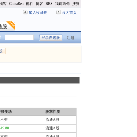
播客
-
ChinaRen
-
邮件
-
博客
-
BBS
-
我说两句
-
搜狗
加入收藏夹
设为首页
选股
选股
码：
注册
股
持股变动
股本性质
不变
流通A股
-19.80
流通A股
不变
流通A股