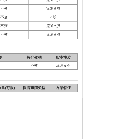
不变
流通A股
不变
A股
不变
流通A股
不变
流通A股
例
持仓变动
股本性质
不变
流通A股
量(万股)
限售事情类型
方案特征