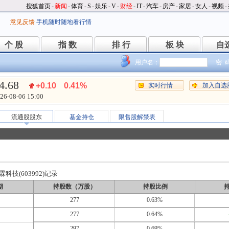
搜狐首页
-
新闻
-
体育
-
S
-
娱乐
-
V
-
财经
-
IT
-
汽车
-
房产
-
家居
-
女人
-
视频
-
意见反馈
手机随时随地看行情
个 股
指 数
排 行
板 块
自
个 股
指 数
排 行
板 块
自
用户名：
密 
4.68
+0.10
0.41%
实时行情
加入自选
26-08-06 15:00
流通股股东
基金持仓
限售股解禁表
技(603992)记录
期
持股数（万股）
持股比例
277
0.63%
277
0.64%
297
0.69%