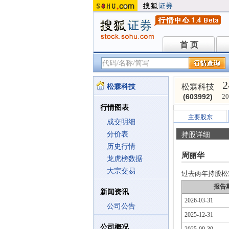
首 页
首 页
2
松霖科技
松霖科技
(603992)
20
行情图表
主要股东
成交明细
分价表
持股详细
历史行情
周丽华
龙虎榜数据
大宗交易
过去两年持股松霖科
报告
新闻资讯
2026-03-31
公司公告
2025-12-31
公司概况