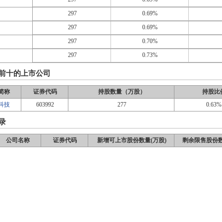
297
0.69%
297
0.69%
297
0.70%
297
0.73%
前十的上市公司
简称
证券代码
持股数量（万股）
持股比
科技
603992
277
0.63%
录
公司名称
证券代码
新增可上市股份数量(万股)
剩余限售股份数