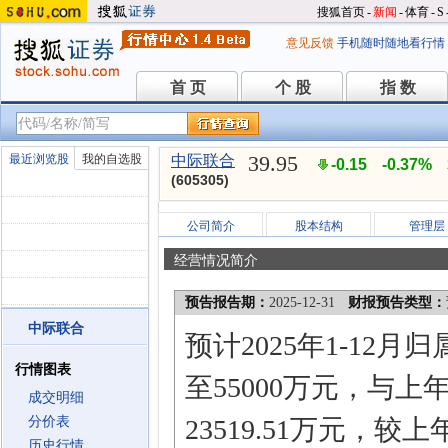
搜狐首页
-
新闻
-
体育
-
S
意见反馈
手机随时随地看行情
首 页
个 股
指 数
首 页
个 股
指 数
39.95
最近浏览股
我的自选股
中际联合
-0.15
-0.37%
(605305)
公司简介
股本结构
管理层
经营情况简介
预告报告期：
2025-12-31
财报预告类型：
中际联合
预计2025年1-12
行情图表
至55000万元，与上
成交明细
分价表
23519.51万元，较
历史行情