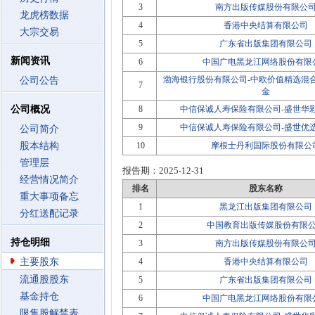
3
南方出版传媒股份有限公
龙虎榜数据
4
香港中央结算有限公司
大宗交易
5
广东省出版集团有限公司
新闻资讯
6
中国广电黑龙江网络股份有限
渤海银行股份有限公司-中欧价值精选混
公司公告
7
金
公司概况
8
中信保诚人寿保险有限公司-盛世华
9
中信保诚人寿保险有限公司-盛世优
公司简介
股本结构
10
摩根士丹利国际股份有限公
管理层
报告期：
2025-12-31
经营情况简介
排名
股东名称
重大事项备忘
1
黑龙江出版集团有限公司
分红送配记录
2
中国教育出版传媒股份有限
持仓明细
3
南方出版传媒股份有限公
主要股东
4
香港中央结算有限公司
流通股股东
5
广东省出版集团有限公司
基金持仓
6
中国广电黑龙江网络股份有限
限售股解禁表