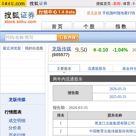
搜狐首页
-
新闻
-
体育
-
S
意见反馈
手机随时随地看行情
首 页
个 股
指 数
首 页
个 股
指 数
9.50
最近浏览股
我的自选股
龙版传媒
-0.10
-1.04%
2
(605577)
主要股东
流通股股东
基金持
两年内流通股东
2026-03-31
报告期
2025-03-31
龙版传媒
报告期：
2026-03-31
行情图表
排名
股东名称
成交明细
1
黑龙江出版集团有限公司
分价表
2
中国教育出版传媒股份有限
历史行情