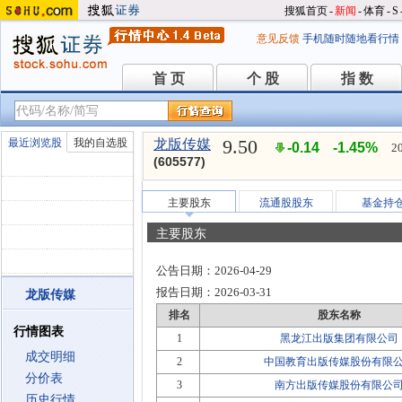
搜狐首页
-
新闻
-
体育
-
S
意见反馈
手机随时随地看行情
首 页
个 股
指 数
首 页
个 股
指 数
9.50
最近浏览股
我的自选股
龙版传媒
-0.14
-1.45%
2
(605577)
主要股东
流通股股东
基金持
主要股东
公告日期：
2026-04-29
报告日期：
2026-03-31
龙版传媒
排名
股东名称
行情图表
1
黑龙江出版集团有限公司
成交明细
2
中国教育出版传媒股份有限
分价表
3
南方出版传媒股份有限公
历史行情