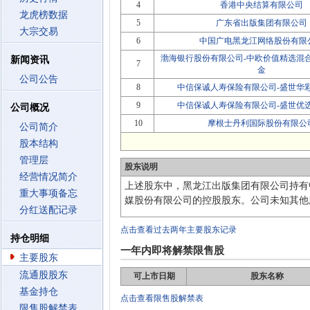
4
香港中央结算有限公司
龙虎榜数据
5
广东省出版集团有限公司
大宗交易
6
中国广电黑龙江网络股份有限
渤海银行股份有限公司-中欧价值精选混
新闻资讯
7
金
公司公告
8
中信保诚人寿保险有限公司-盛世华
9
中信保诚人寿保险有限公司-盛世优
公司概况
10
摩根士丹利国际股份有限公
公司简介
股本结构
管理层
股东说明
经营情况简介
上述股东中，黑龙江出版集团有限公司持有
重大事项备忘
媒股份有限公司的控股股东。公司未知其他
分红送配记录
点击查看过去两年主要股东记录
持仓明细
一年内即将解禁限售股
主要股东
流通股股东
可上市日期
股东名称
基金持仓
点击查看限售股解禁表
限售股解禁表